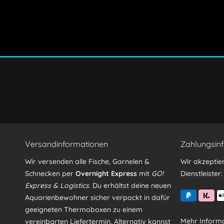
Ich habe die
Datenschutzerklärung
gelesen, verstand
Mit * gekennzeichnete Felder sind Pflichtfelder.
Versandinformationen
Zahlungsin
Wir versenden alle Fische, Garnelen &
Wir akzeptie
Schnecken per
Overnight Express
mit
GO!
Dienstleister:
Express & Logistics
. Du erhältst deine neuen
Aquarienbewohner sicher verpackt in dafür
geeigneten Thermoboxen zu einem
Mehr Informa
vereinbarten Liefertermin. Alternativ kannst