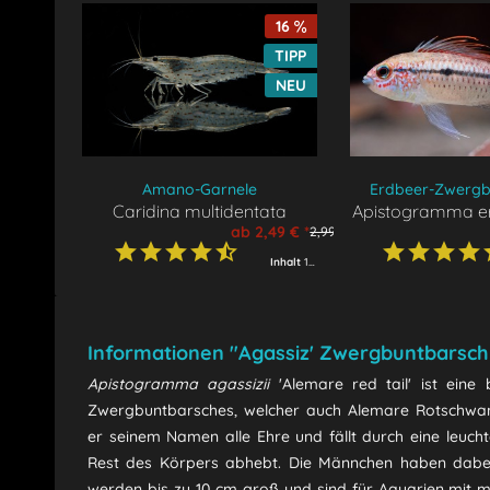
16
TIPP
NEU
Amano-Garnele
Erdbeer-Zwergb
Caridina multidentata
Apistogramma 
ab 2,49 € *
2,99 € *
Inhalt
1 Garnele
Informationen "Agassiz' Zwergbuntbarsch 
Apistogramma agassizii
'Alemare red tail' ist eine
Zwergbuntbarsches, welcher auch Alemare Rotschwan
er seinem Namen alle Ehre und fällt durch eine leuch
Rest des Körpers abhebt. Die Männchen haben dabei e
werden bis zu 10 cm groß und sind für Aquarien mit min