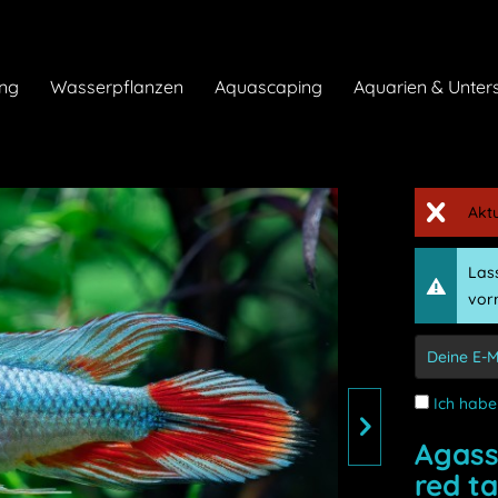
ng
Wasserpflanzen
Aquascaping
Aquarien & Unter
Akt
Lass
vorr
Ich habe
Agass
red tai