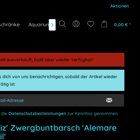
Aktionen
schränke
Aquarium-Zubehör
Gutscheine
Marken
0,00 € *

uell ausverkauft, bald aber wieder verfügbar!
 dich von uns benachrichtigen, sobald der Artikel wieder
ätig ist.
 die
Datenschutzbestimmungen
zur Kenntnis genommen.
iz' Zwergbuntbarsch 'Alemare
l'