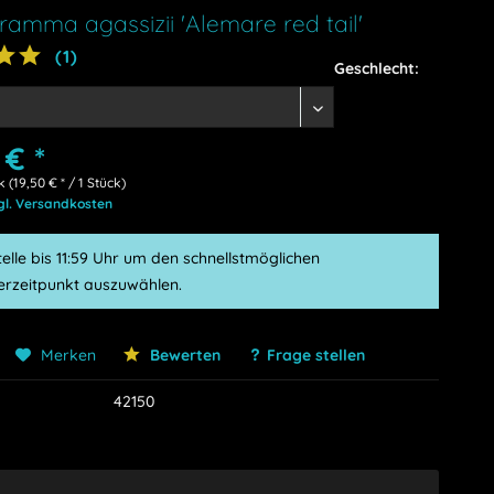
ramma agassizii 'Alemare red tail'
(
1
)
Geschlecht:
 € *
k (19,50 € * / 1 Stück)
gl. Versandkosten
elle bis 11:59 Uhr um den schnellstmöglichen
ferzeitpunkt auszuwählen.
Merken
Bewerten
Frage stellen
42150