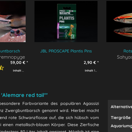
untbarsch
JBL PROSCAPE Plantis Pins
Rots
eremnopyge
Sahyad
59,00 € *
2,90 € *
Inhalt
2 Fische
(29,50 € * / 1 Fische)
Inhalt
12 Stück
(0,24 € * / 1 Stück
'Alemare red tail'"
 besondere Farbvariante des populären Agassizi
Alternativ
z Zwergbuntbarsch genannt wird. Hierbei macht
tend rote Schwanzflosse auf, die sich hübsch vom
Tiergröße 
inen metallisch-blauen Körper. Diese Zierfische
Aquariumg
destens 80 Liter Inhalt geeignet. Möglich ist eine