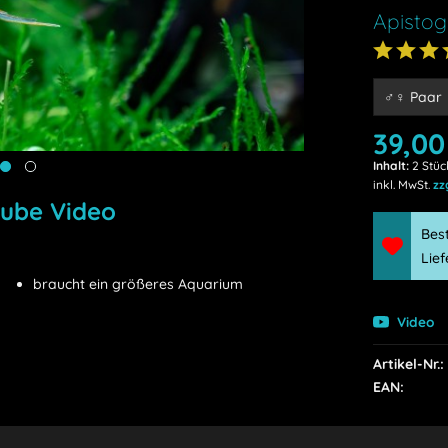
Apistog
39,00
Inhalt:
2 Stüc
inkl. MwSt.
zz
ube Video
Best
Lie
braucht ein größeres Aquarium
Video
Artikel-Nr.:
EAN: