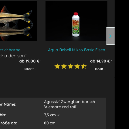
trichbarbe
Aqua Rebell Mikro Basic Eisen
Aqua
ria denisonii
ab 19,00 € *
ab 14,90 € *
)
Inhalt
1 Fisch
Inhalt
500 ml
(29,80 € * 
Agassiz’ Zwergbuntbarsch
er Name:
'Alemare red tail'
bis:
7,5 cm ♂
röße ab:
80 cm