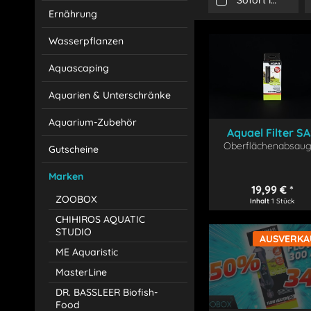
Sofort lieferbar
Ernährung
Wasserpflanzen
Aquascaping
Aquarien & Unterschränke
Aquarium-Zubehör
Aquael Filter S
Oberflächenabsaug
500
Gutscheine
Marken
19,99 € *
ZOOBOX
Inhalt
1 Stück
CHIHIROS AQUATIC
STUDIO
AUSVERKA
ME Aquaristic
MasterLine
DR. BASSLEER Biofish-
Food