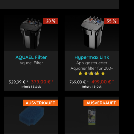
28
35
AQUAEL Filter
Hypermax Link
HYPERMAX 4500 BT
Aquael Filter
App-gesteuerter
Aquarienfilter für 200–
1500 L
379,00 € *
499,00 € *
529,99 € *
769,00 € *
Inhalt
1 Stück
Inhalt
1 Stück
AUSVERKAUFT
AUSVERKAUFT