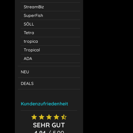
StreamBiz
SuperFish
SÖLL
Tetra
tropica
Tropical
ADA
NEU
DEALS
Kundenzufriedenheit
SEHR GUT
4.94
/ 5.00