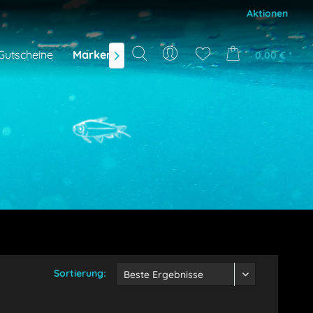
Aktionen
Gutscheine
Marken
NEU
DEALS
0,00 € *

Sortierung: