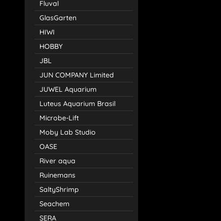
Fluval
GlasGarten
HIWI
HOBBY
JBL
JUN COMPANY Limited
JUWEL Aquarium
Luteus Aquarium Brasil
Microbe-Lift
Moby Lab Studio
OASE
River aqua
Ruinemans
SaltyShrimp
Seachem
SERA