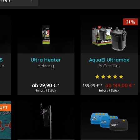
Preis
von
11,90 €
21
bis
499,00 €
AS
Ultra Heater
AquaEl Ultramax
er
Heizung
Außenfilter
Filter
ab 29,90 € *
ab 149,00 € *
189,99 € *
Inhalt
1 Stück
Inhalt
1 Stück
UFT