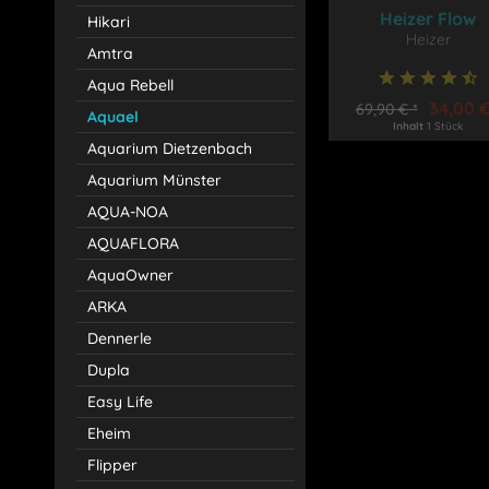
Heizer Flow
Hikari
Heizer
Amtra
Aqua Rebell
34,00 €
69,90 € *
Aquael
Inhalt
1 Stück
Aquarium Dietzenbach
Aquarium Münster
AQUA-NOA
AQUAFLORA
AquaOwner
ARKA
Dennerle
Dupla
Easy Life
Eheim
Flipper