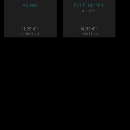
Aquael
Pat Filter Mini
Vorfilterschwamm
Innenfilter
Ultramax
11,99 € *
14,99 € *
Inhalt
1 Stück
Inhalt
1 Stück