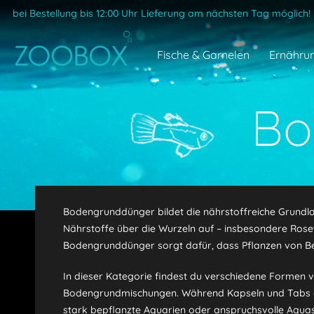
bei Bestellung bis 12:00 Uhr Lieferung am nächsten Tag möglich!
Fische & Garnelen
Ernähru
Bo
Bodengrunddünger bildet die nährstoffreiche Grundla
Nährstoffe über die Wurzeln auf – insbesondere Rose
Bodengrunddünger sorgt dafür, dass Pflanzen von Be
In dieser Kategorie findest du verschiedene Formen 
Bodengrundmischungen. Während Kapseln und Tabs gezi
stark bepflanzte Aquarien oder anspruchsvolle Aquas