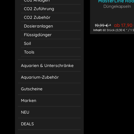
CO2 Anlagen
MasterLine Roo
Düngekapseln
Caps
CO2 Zuführung
CO2 Zubehör
ab 17,90 
19,99 € *
Dosieranlagen
Inhalt
60 Stück
(0,30 € * / 1 
Flüssigdünger
Soil
Tools
Aquarien & Unterschränke
Aquarium-Zubehör
Gutscheine
Marken
NEU
DEALS