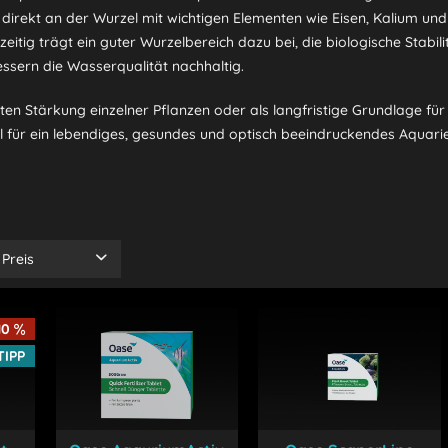
irekt an der Wurzel mit wichtigen Elementen wie Eisen, Kalium un
zeitig trägt ein guter Wurzelbereich dazu bei, die biologische Stab
essern die Wasserqualität nachhaltig.
ten Stärkung einzelner Pflanzen oder als langfristige Grundlage fü
l für ein lebendiges, gesundes und optisch beeindruckendes Aquari
Preis
von
10,75 €
10
bis
17,90 €
TIPP