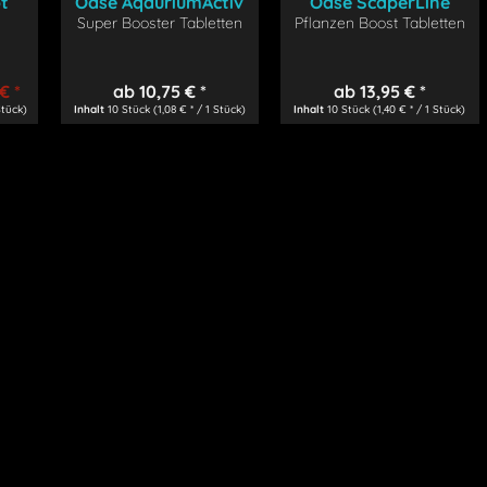
t
Oase AqauriumActiv
Oase ScaperLine
Super Booster Tabletten
Pflanzen Boost Tabletten
€ *
ab 10,75 € *
ab 13,95 € *
Stück)
Inhalt
10 Stück
(1,08 € * / 1 Stück)
Inhalt
10 Stück
(1,40 € * / 1 Stück)