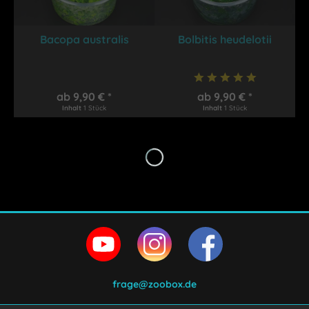
Bacopa australis
Bolbitis heudelotii
ab 9,90 € *
ab 9,90 € *
Inhalt
1 Stück
Inhalt
1 Stück
frage@zoobox.de