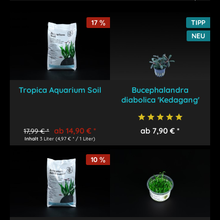
17
TIPP
NEU
Tropica Aquarium Soil
Bucephalandra
diabolica 'Kedagang'
ab 14,90 € *
ab 7,90 € *
17,99 € *
Inhalt
3 Liter
(4,97 € * / 1 Liter)
10