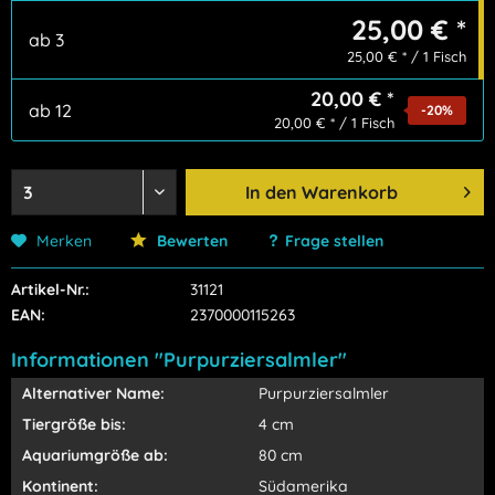
25,00 € *
ab
3
25,00 € * / 1 Fisch
20,00 € *
ab
12
-20
%
20,00 € * / 1 Fisch
In den
Warenkorb
Merken
Bewerten
Frage stellen
Artikel-Nr.:
31121
EAN:
2370000115263
Informationen "Purpurziersalmler"
Alternativer Name:
Purpurziersalmler
Tiergröße bis:
4 cm
Aquariumgröße ab:
80 cm
Kontinent:
Südamerika