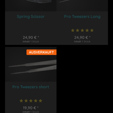
Spring Scissor
Pro Tweezers Long
24,90 € *
24,90 € *
Inhalt
1 Stück
Inhalt
1 Stück
AUSVERKAUFT
Pro Tweezers short
19,90 € *
Inhalt
1 Stück