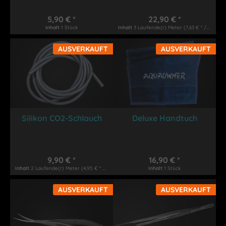
5,90 € *
22,90 € *
Inhalt
1 Stück
Inhalt
3 Laufende(r) Meter
(7,63 € * / 1 Laufende(r) Meter)
AUSVERKAUFT
AUSVERKAUFT
Silikon CO2-Schlauch
Deluxe Handtuch
9,90 € *
16,90 € *
Inhalt
2 Laufende(r) Meter
(4,95 € * / 1 Laufende(r) Meter)
Inhalt
1 Stück
AUSVERKAUFT
AUSVERKAUFT