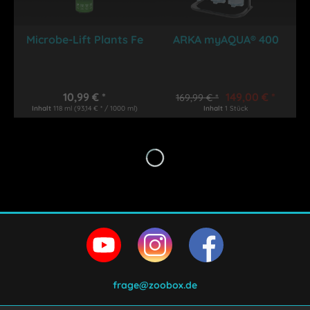
Microbe-Lift Plants Fe
ARKA myAQUA® 400
10,99 € *
149,00 € *
169,99 € *
Inhalt
118 ml
(93,14 € * / 1000 ml)
Inhalt
1 Stück
frage@zoobox.de