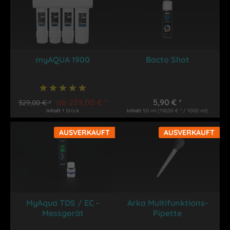
myAQUA 1900
Bacto Shot
ab 239,00 € *
5,90 € *
329,00 € *
Inhalt
1 Stück
Inhalt
50 ml
(118,00 € * / 1000 ml)
AUSVERKAUFT
AUSVERKAUFT
MyAqua TDS / EC -
Arka Multifunktions-
Messgerät
Pipette