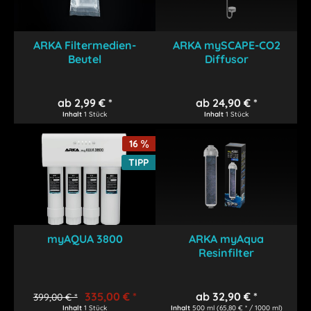
ARKA Filtermedien-
ARKA mySCAPE-CO2
Beutel
Diffusor
ab 2,99 € *
ab 24,90 € *
Inhalt
1 Stück
Inhalt
1 Stück
16
TIPP
myAQUA 3800
ARKA myAqua
Resinfilter
335,00 € *
ab 32,90 € *
399,00 € *
Inhalt
1 Stück
Inhalt
500 ml
(65,80 € * / 1000 ml)