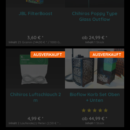
JBL FilterBoost
Chihiros Poppy Type
Glass Outflow
3,60 € *
ab 24,99 € *
Inhalt
25 Gramm
(144,00 € * / 1000 Gramm)
Inhalt
1 Stück
AUSVERKAUFT
AUSVERKAUFT
Chihiros Luftschlauch 2
Bioflow Korb Set Oben
m
+ Unten
4,99 € *
ab 44,99 € *
Inhalt
2 Laufende(r) Meter
(2,50 € * / 1 Laufende(r) Meter)
Inhalt
1 Stück