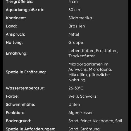
Tiergröße bis:
5 cm
Aquariumgröße ab:
60 cm
Kontinent:
Südamerika
Land:
Brasilien
Anspruch:
Mittel
Haltung:
Gruppe
Lebendfutter, Frostfutter,
Ernährung:
Trockenfutter
Microorganismen im
Aufwuchs, Microfauna,
Spezielle Ernährung:
Mikrofilm, pflanzliche
Nahrung
Wassertemperatur:
26-30°C
Farbe:
Weiß, Schwarz
Schwimmhöhe:
Unten
Funktion:
Algenfresser
Bodengrund:
Sand, feiner Kiesboden, Soil
Spezielle Anforderungen:
Sand, Strömung