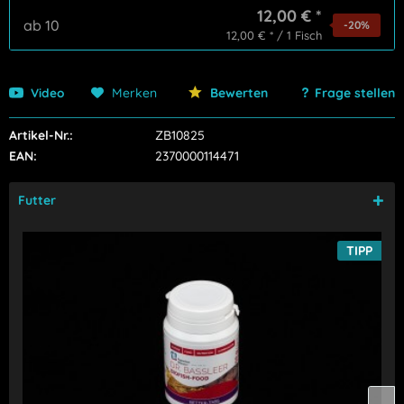
12,00 € *
ab
10
-20
%
12,00 € * / 1 Fisch
Video
Merken
Bewerten
Frage stellen
Artikel-Nr.:
ZB10825
EAN:
2370000114471
Futter
TIPP