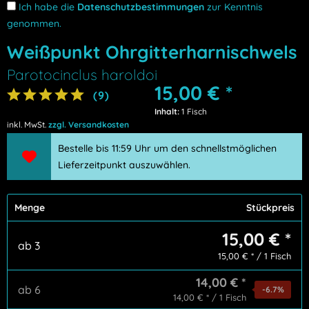
Ich habe die
Datenschutzbestimmungen
zur Kenntnis
genommen.
Weißpunkt Ohrgitterharnischwels
Parotocinclus haroldoi
15,00 €
*
(
9
)
Inhalt:
1 Fisch
inkl. MwSt.
zzgl. Versandkosten
Bestelle bis 11:59 Uhr um den schnellstmöglichen
Lieferzeitpunkt auszuwählen.
Menge
Stückpreis
15,00 € *
ab
3
15,00 € * / 1 Fisch
14,00 € *
ab
6
-6.7
%
14,00 € * / 1 Fisch