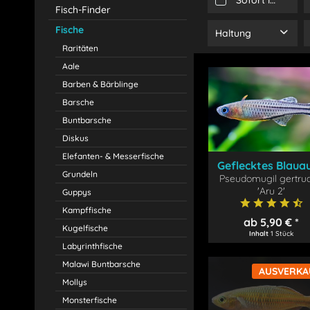
Sofort lieferbar
Fisch-Finder
Fische
Haltung
Raritäten
Gruppe
Aale
Harem (1M ; 2-3W)
Barben & Bärblinge
Barsche
Buntbarsche
Diskus
Elefanten- & Messerfische
Geflecktes Blaua
Grundeln
Pseudomugil gertru
'Aru 2'
'Aru 2'
Guppys
Kampffische
ab 5,90 € *
Kugelfische
Inhalt
1 Stück
Labyrinthfische
Malawi Buntbarsche
AUSVERKA
Mollys
Monsterfische