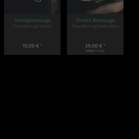
Honigblauauge
Timika Blauauge
Pseudomugil mellis
Pseudomugil pellucidus
15,00 € *
29,00 € *
Inhalt
1 Fisch