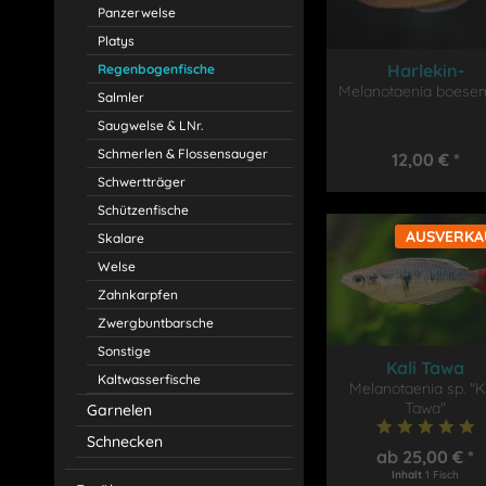
Panzerwelse
Platys
Harlekin-
Regenbogenfische
Melanotaenia boese
Regenbogenfis
Salmler
Saugwelse & LNr.
Schmerlen & Flossensauger
12,00 € *
Schwertträger
Schützenfische
AUSVERKA
Skalare
Welse
Zahnkarpfen
Zwergbuntbarsche
Sonstige
Kali Tawa
Kaltwasserfische
Melanotaenia sp. "K
Regenbogenfis
Tawa"
Garnelen
Schnecken
ab 25,00 € *
Inhalt
1 Fisch