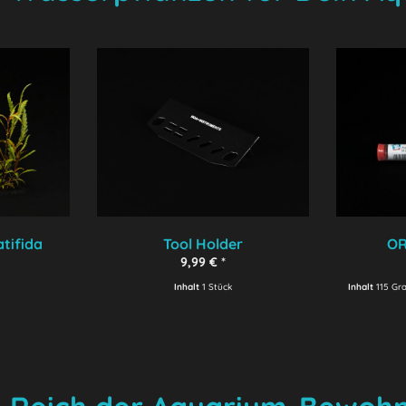
tifida
Tool Holder
OR
9,99 € *
Inhalt
1 Stück
Inhalt
115 G