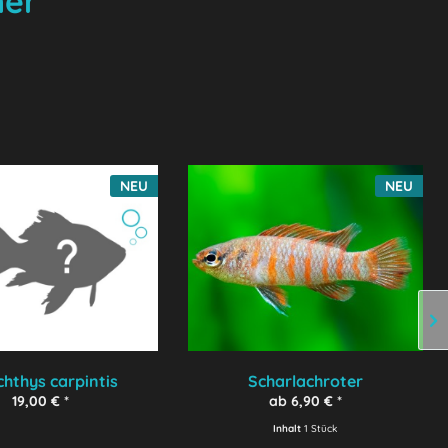
ner
NEU
NEU
chthys carpintis
Scharlachroter
Zwergblaubarsch
19,00 € *
ab 6,90 € *
Inhalt
1 Stück