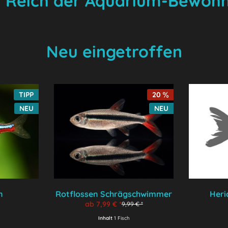
 Reich der Aquarium-Bewoh
Neu eingetroffen
TIPP
20
NEU
NEU
n
Rotflossen Schrägschwimmer
Heri
ab 7,99 € *
9,99 € *
Inhalt
1 Fisch