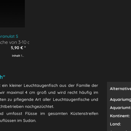
ranulat S
ische von 3-10 cm
5,90 € *
Inhalt
100 ml
(59,00 € * / 1000 ml)
h"
st ein kleiner Leuchtaugenfisch aus der Familie der
Alternativ
 wir maximal 4 cm groß und wird recht häufig im
ten zu pflegende Art aller Leuchtaugenfische und
Aquariumg
uchtbetrieben nachgezüchtet.
Aquariumt
und umfasst Flüsse im gesamten Küstenstreifen
Kontinent:
zuflüssen im Sudan.
Land: