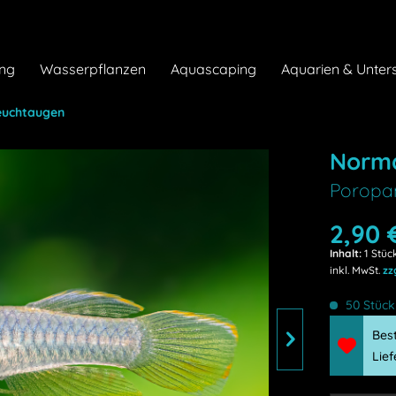
ng
Wasserpflanzen
Aquascaping
Aquarien & Unter
euchtaugen
Norma
Poropa
2,90 
Inhalt:
1 Stüc
inkl. MwSt.
zz
50 Stück 
Bes
Lie