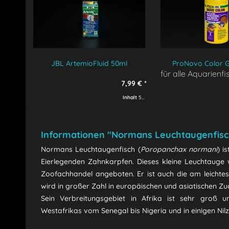
JBL ArtemioFluid 50ml
ProNovo Color G
für alle Aquarienf
7,99 € *
Inhalt
50 ml
(159,80 € * / 1000 ml)
Informationen "Normans Leuchtaugenfisc
Normans Leuchtaugenfisch (
Poropanchax normani
) i
Eierlegenden Zahnkarpfen. Dieses kleine Leuchtauge
Zoofachhandel angeboten. Er ist auch die am leichtes
wird in großer Zahl in europäischen und asiatischen Z
Sein Verbreitungsgebiet in Afrika ist sehr groß 
Westafrikas vom Senegal bis Nigeria und in einigen Nil