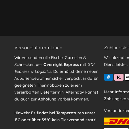
Ich habe die
Datenschutzerklärung
gelesen, verstand
Mit * gekennzeichnete Felder sind Pflichtfelder.
Versandinformationen
Zahlungsin
Wir versenden alle Fische, Garnelen &
Wir akzeptie
Schnecken per
Overnight Express
mit
GO!
Dienstleister:
Express & Logistics
. Du erhältst deine neuen
Aquarienbewohner sicher verpackt in dafür
geeigneten Thermoboxen zu einem
Mehr Informa
vereinbarten Liefertermin. Alternativ kannst
Zahlungskond
du auch zur
Abholung
vorbei kommen.
Versandarte
Hinweis: Es findet bei Temperaturen unter
1°C oder über 35°C kein Tierversand statt!