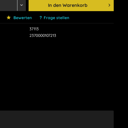
In den
Warenkorb
Bewerten
Frage stellen
37113
2370000107213