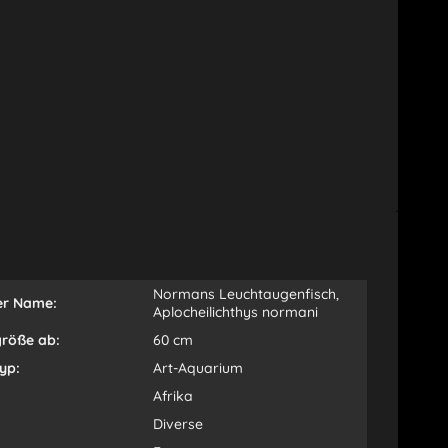
Normans Leuchtaugenfisch,
er Name:
Aplocheilichthys normani
röße ab:
60 cm
yp:
Art-Aquarium
Afrika
Diverse