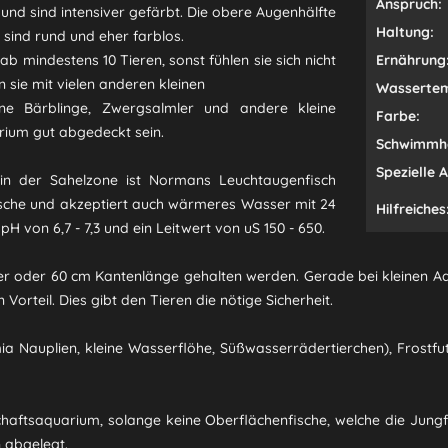
Anspruch:
nd sind intensiver gefärbt. Die obere Augenhälfte
Haltung:
e sind rund und eher farblos.
ab mindestens 10 Tieren, sonst fühlen sie sich nicht
Ernährung
 sie mit vielen anderen kleinen
Wassertem
ine Bärblinge, Zwergsalmler und andere kleine
Farbe:
uarium gut abgedeckt sein.
Schwimmh
Spezielle 
in der Sahelzone ist Normans Leuchtaugenfisch
sche und akzeptiert auch wärmeres Wasser mit 24
Hilfreiches
pH von 6,7 - 7,3 und ein Leitwert von uS 150 - 650.
 oder 60 cm Kantenlänge gehalten werden. Gerade bei kleinen Aqua
orteil. Dies gibt den Tieren die nötige Sicherheit.
mia Nauplien, kleine Wasserflöhe, Süßwasserrädertierchen), Frostf
schaftsaquarium, solange keine Oberflächenfische, welche die Jungf
n abgelegt.