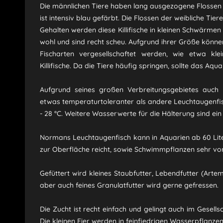
Die männlichen Tiere haben lang ausgezogene Flossen u
ist intensiv blau gefärbt. Die Flossen der weibliche Tier
Gehalten werden diese Killifische in kleinen Schwärmen 
wohl und sind recht scheu. Aufgrund ihrer Größe können
Fischarten vergesellschaftet werden, wie etwa kle
Killifische. Da die Tiere häufig springen, sollte das Aq
Aufgrund seines großen Verbreitungsgebietes auch 
etwas temperaturtoleranter als andere Leuchtaugenfi
- 28 °C. Weitere Wasserwerte für die Hälterung sind ein 
Normans Leuchtaugenfisch kann in Aquarien ab 60 Liter
zur Oberfläche reicht, sowie Schwimmpflanzen sehr von V
Gefüttert wird kleines Staubfutter, Lebendfutter (Arte
aber auch feines Granulatfutter wird gerne gefressen.
Die Zucht ist recht einfach und gelingt auch im Gesell
Die kleinen Eier werden in feinfiedrigen Wasserpflanze