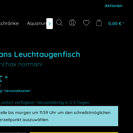
Aktionen
schränke
Aquarium-Zubehör
Gutscheine
Marken
0,00 € *

ns Leuchtaugenfisch
nchax normani
€ *
k
gl. Versandkosten
sofort verfügbar! Versandfertig in 2-3 Tagen.
telle bis morgen um 11:59 Uhr um den schnellstmöglichen
ferzeitpunkt auszuwählen.