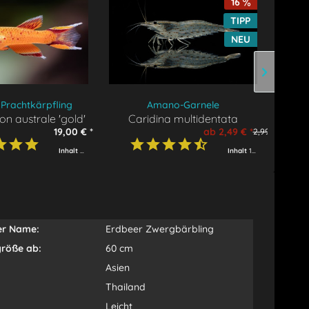
16
TIPP
NEU
Prachtkärpfling
Amano-Garnele
n australe 'gold'
Caridina multidentata
Te
19,00 € *
ab 2,49 € *
2,99 € *
Inhalt
2 Fische
(9,50 € * / 1 Fische)
Inhalt
1 Garnele
er Name:
Erdbeer Zwergbärbling
röße ab:
60 cm
Asien
Thailand
Leicht