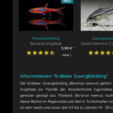
NEU
Moskitobärbling
Zwergpanze
Boraras brigittae
Gastrodermus 'C
3,90 € *
Inhalt
1 Fisch
Informationen "Erdbeer Zwergbärbling"
Der Erdbeer Zwergbärbling
(Boraras naevus
) gehört
brigittae
) zur Familie der Karpfenfische Cyprinida
genauer gesagt aus Thailand.
Boraras naevus
, auc
kleine Bäche im Regenwald und lebt in Torfsümpfen v
ist sehr weich und sauer (pH 4,5 bis 6, Leitwert 15 - 50 u