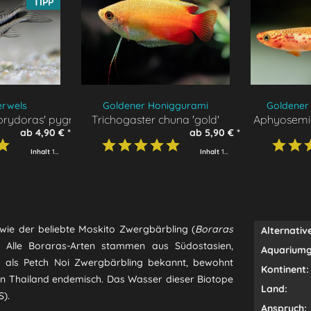
TIPP
rwels
Goldener Honiggurami
Goldener 
orydoras' pygmaeus
Trichogaster chuna 'gold'
Aphyosemio
ab 4,90 € *
ab 5,90 € *
Inhalt
1 Stück
Inhalt
1 Stück
 wie der beliebte Moskito Zwergbärbling (
Boraras
Alternativ
e. Alle Boraras-Arten stammen aus Südostasien,
Aquariumg
h als Petch Noi Zwergbärbling bekannt,
bewohnt
Kontinent:
on Thailand endemisch. Das Wasser dieser Biotope
Land:
S).
Anspruch: