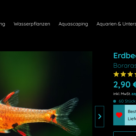
ng
Wasserpflanzen
Aquascaping
Aquarien & Unter
Erdbe
Borara
2,90 
inkl. MwSt.
zz
60 Stück 
Bes
Lie