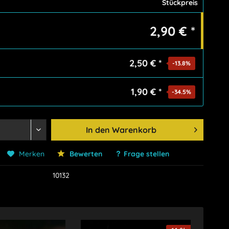
Stückpreis
2,90 € *
2,50 € *
-13.8
%
1,90 € *
-34.5
%
In den
Warenkorb
Merken
Bewerten
Frage stellen
10132