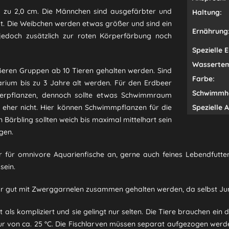
s zu 2,0 cm. Die Männchen sind ausgefärbter und
Haltung:
bt. Die Weibchen werden etwas größer und sind ein
Ernährung
 jedoch zusätzlich zur roten Körperfärbung noch
Spezielle 
Wassertem
ößeren Gruppen ab 10 Tieren gehalten werden. Sind
Farbe:
arium bis zu 3 Jahre alt werden. Für den Erdbeer
Schwimmh
serpflanzen, dennoch sollte etwas Schwimmraum
 eher nicht. Hier können Schwimmpflanzen für die
Spezielle 
Bärbling sollten weich bis maximal mittelhart sein
gen.
 für omnivore Aquarienfische an, gerne auch feines Lebendfutter,
sein.
n sehr gut mit Zwerggarnelen zusammen gehalten werden, da selbst J
 als kompliziert
und sie gelingt nur selten. Die Tiere brauchen ein
 von ca. 25 °C. Die Fischlarven müssen separat aufgezogen werden