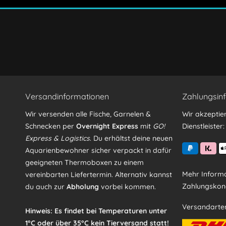
Ich habe die
Datenschutzerklärung
gelesen, verstand
Mit * gekennzeichnete Felder sind Pflichtfelder.
Versandinformationen
Zahlungsin
Wir versenden alle Fische, Garnelen &
Wir akzeptie
Schnecken per
Overnight Express
mit
GO!
Dienstleister:
Express & Logistics
. Du erhältst deine neuen
Aquarienbewohner sicher verpackt in dafür
geeigneten Thermoboxen zu einem
Mehr Informa
vereinbarten Liefertermin. Alternativ kannst
Zahlungskond
du auch zur
Abholung
vorbei kommen.
Versandarte
Hinweis: Es findet bei Temperaturen unter
1°C oder über 35°C kein Tierversand statt!