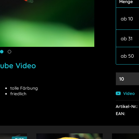
Menge
ab
10
ab
31
ab
50
ube Video
tolle Färbung
Video
friedlich
Artikel-Nr.:
EAN: