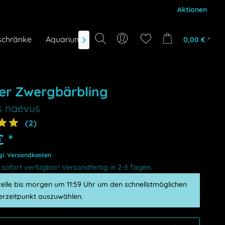
Aktionen
schränke
Aquarium-Zubehör
Gutscheine
Marken
0,00 € *

er Zwergbärbling
s naevus
(
2
)
€
*
gl. Versandkosten
sofort verfügbar! Versandfertig in 2-3 Tagen.
telle bis morgen um 11:59 Uhr um den schnellstmöglichen
ferzeitpunkt auszuwählen.