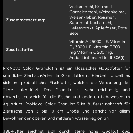
Weizenmehl, Krillmehl,
Garnelenmehl, Weizenkeime,
Weizenkleber, Reismehl,
Zusammensetzung:
Sojamehl, Lachsmehl,
Hefeextrakt, Apfelfaser, Rote
Bete
Vitamin A 25000 I. E. Vitamin
D₃ 3000 I. E. Vitamin E 300
Zusatzstoffe:
mg Vitamin C 200 mg,
Antioxidationsmittel 1b306(i)
ProNovo Color Granulat S ist ein klassisches Hauptfutter für
sämtliche Zierfisch-Arten in Granulatform. Hierbei handelt es
sich um prebiotisches Fischfutter, welches die Verdauung der
Tiere unterstützt. Das Granulat ist sehr reichhaltig und
abwechslungsreich für die Fische und anderen Lebewesen im
Aquarium. ProNovo Color Granulat S ist äußerst nahrhaft für
Zierfische von 3 bis 10 cm Größe und spricht vor allem
Bewohner der oberen und mittleren Wasserregion an.
JBL-Futter zeichnet sich durch seine hohe Qualität aus.