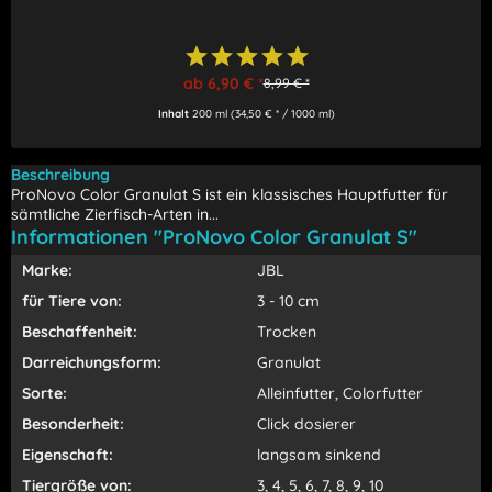
ab 6,90 € *
8,99 € *
Inhalt
200 ml
(34,50 € * / 1000 ml)
Beschreibung
ProNovo Color Granulat S ist ein klassisches Hauptfutter für
sämtliche Zierfisch-Arten in...
Informationen "ProNovo Color Granulat S"
Marke:
JBL
für Tiere von:
3 - 10 cm
Beschaffenheit:
Trocken
Darreichungsform:
Granulat
Sorte:
Alleinfutter, Colorfutter
Besonderheit:
Click dosierer
Eigenschaft:
langsam sinkend
Tiergröße von:
3, 4, 5, 6, 7, 8, 9, 10