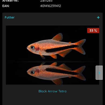
Artikel-Nr.:
ZB11265
EAN:
4014162311412
Futter
33
Black Arrow Tetra