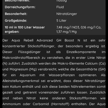
Beschaffenheit:
flüssig
Darreichungsform:
Fluid
Besonderheit:
Nitratdünger
Großgebinde:
5 Liter
10 ml in 100 Liter Wasser
7,48 mg/l NO3, 0,16 mg/l Ca,
ergeben:
1,37 mg/l Mg
Der Aqua Rebell Advanced GH Boost N ist ein sehr
konzentrierter Stickstoffdünger, der besonders ergiebig ist.
Dieser Flüssgidünger ist als Einzelkomponente im
Makronährstoffbereich zu verstehen, die in erster Linie Nitrat
(N) zuführt. Zusätzlich werden die Makro-Elemente Calcium (Ca)
und Magnesium (Mg) verabreicht, welche die Gesamthärte (GH)
für ein Aquarium mit Wasserpflanzen optimieren. Als
Alleinstellungsmerkmal sei erwähnt, dass dieser Nitratdünger
kein Kalium enthält und sich diese beiden Nährelementen somit
gezielt und getrennt voneinander zuführen lassen. Zusätzlich
sind neben Nitrat keine anderen Stickstoffformen wie
Ammonium oder Carbamid (Harnstoff) enthalten. Der Aqua