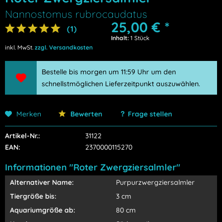
Nannostomus rubrocaudatus
25,00 € *
(
1
)
Inhalt:
1 Stück
inkl. MwSt.
zzgl. Versandkosten
Bestelle bis morgen um 11:59 Uhr um den
schnellstmöglichen Lieferzeitpunkt auszuwählen.
Merken
Bewerten
Frage stellen
Artikel-Nr.:
31122
EAN:
2370000115270
Informationen "Roter Zwergziersalmler"
Alternativer Name:
Purpurzwergziersalmler
Tiergröße bis:
3 cm
Aquariumgröße ab:
80 cm