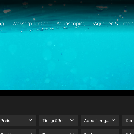
ng
Wasserpflanzen
Aquascaping
Aquarien & Unter
Preis
Tiergröße
Aquariumgröße
Kont