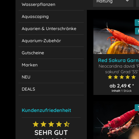
Haltung
Wasserpflanzen
Gruppe
Aquascaping
Aquarien & Unterschränke
Aquarium-Zubehör
Gutscheine
Red Sakura Garn
Marken
Neocaridina davidi '
M 1,8-2 cm
sakura' Grad 'SS'
NEU
ab 2,49 € *
DEALS
Inhalt
1 Stück
Kundenzufriedenheit
SEHR GUT