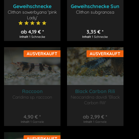
Geweihschnecke
Geweihschnecke Sun
Clithon sowerbyana 'pink
'Pink Lady'
Clithon subgranosa
Lady'
ab 4,19 € *
3,35 € *
Inhalt
1 Schnecke
Inhalt
1 Schnecke
AUSVERKAUFT
AUSVERKAUFT
Raccoon
Black Carbon Rili
Caridina sp. raccoon
Tigergarnele
Neocaridina davidi 'Black
Garnele
Carbon Rili'
4,90 € *
ab 2,99 € *
Inhalt
1 Garnele
Inhalt
1 Garnele
AUSVERKAUFT