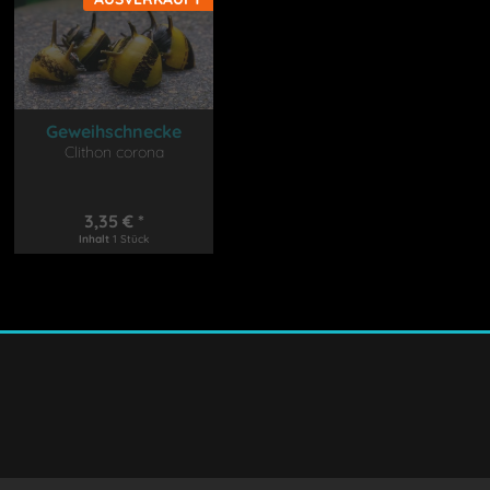
Geweihschnecke
schwarz-gelb
Clithon corona
3,35 € *
Inhalt
1 Stück