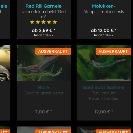
ele
Red Rili Garnele
Molukken-
i
Neocaridina davidi 'Red
Atyopsis moluccensis
Fächergarnele
rili'
ab 2,69 € *
ab 12,00 € *
Inhalt
1 Stück
Inhalt
1 Stück
AUSVERKAUFT
AUSVERKAUFT
Rote
Gold Spot Garnele
rnele
Caridina gracilirostris
Nashorngarnele
Tenuipedium
Palaemonoides
7,00 € *
12,00 € *
UFT
AUSVERKAUFT
AUSVERKAUFT