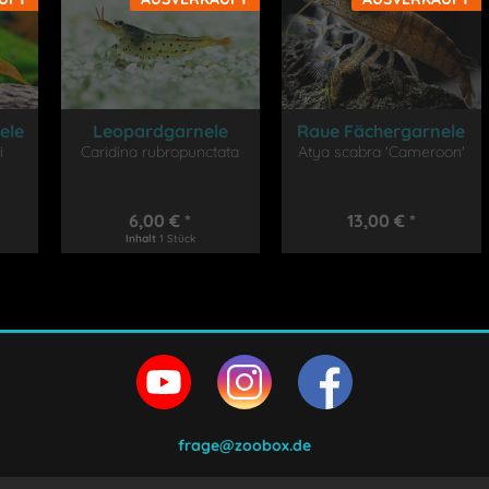
ele
Leopardgarnele
Raue Fächergarnele
i
Caridina rubropunctata
Atya scabra 'Cameroon'
'Cameroon'
6,00 € *
13,00 € *
Inhalt
1 Stück
frage@zoobox.de