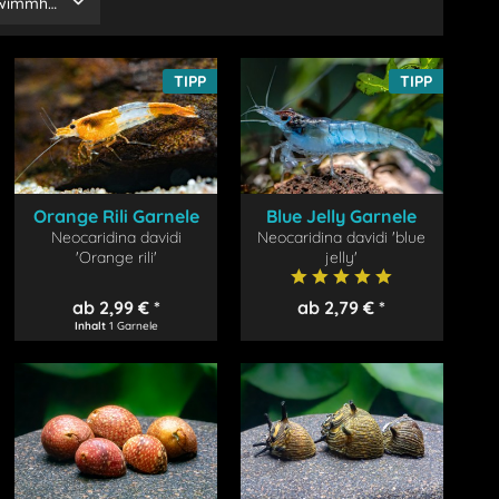
Asien
Brasilien
Leicht
Schwimmhöhe
Afrika
Indonesien
Mittel
Unten
Kongo
TIPP
TIPP
Venezuela
Malaysia
Japan
Vietnam
China
Orange Rili Garnele
Blue Jelly Garnele
Neocaridina davidi
Neocaridina davidi 'blue
'Orange rili'
jelly'
ab 2,99 € *
ab 2,79 € *
Inhalt
1 Garnele