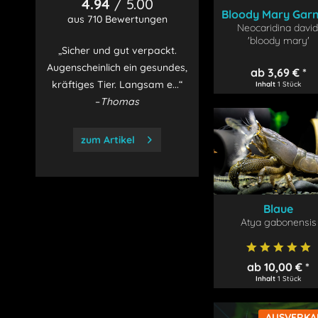
4.94
/ 5.00
Bloody Mary Garn
aus 710 Bewertungen
Neocaridina david
'bloody mary'
„Sicher und gut verpackt.
Augenscheinlich ein gesundes,
ab 3,69 € *
kräftiges Tier. Langsam e...“
Inhalt
1 Stück
–
Thomas
zum Artikel
Blaue
Monsterfächerga
Atya gabonensis
ab 10,00 € *
Inhalt
1 Stück
AUSVERKA