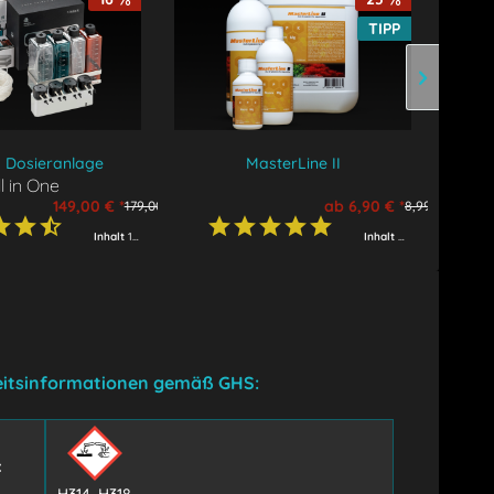
TIPP
s Dosieranlage
MasterLine II
ll in One
mplettset
149,00 € *
ab 6,90 € *
179,00 € *
8,99 € *
Inhalt
1 Stück
Inhalt
200 ml
(34,50 € * 
eitsinformationen gemäß GHS:
: