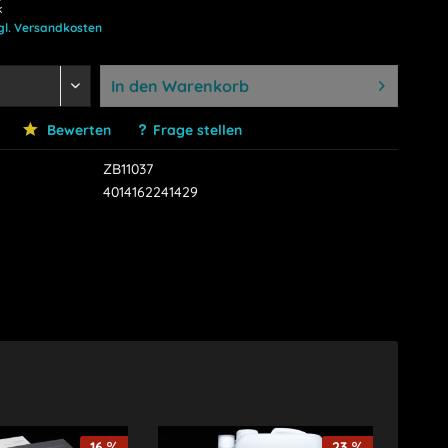
k
gl. Versandkosten
In den
Warenkorb
Bewerten
Frage stellen
ZB11037
4014162241429
16
23