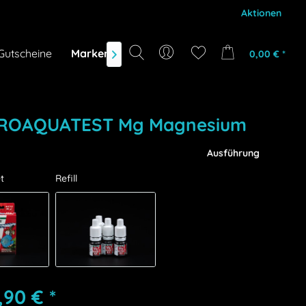
Aktionen
Gutscheine
Marken
NEU
DEALS
0,00 € *

PROAQUATEST Mg Magnesium
Ausführung
t
Refill
,90 € *