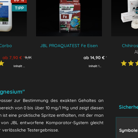
TIPP
 Carbo
JBL PROAQUATEST Fe Eisen
Chihiro
A
Ko
ab 7,90 € *
ab 14,90 € *
9,99 € *
Inhalt
200 ml
(39,50 € * / 1000 ml)
Inhalt
1 Stück
gnesium"
asser zur Bestimmung des exakten Gehaltes an
Sicherh
ereich von 0 bis über 10 mg/l Mg und zeigt diesen
ist eine praktische Spritze enthalten, mit der man
s von JBL entworfene Komparator-System gleicht
verlässliche Testergebnisse.
Symbole