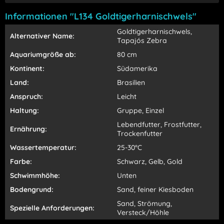
Informationen "L134 Goldtigerharnischwels"
Goldtigerharnischwels,
Alternativer Name:
Tapajós Zebra
Aquariumgröße ab:
80 cm
Kontinent:
Südamerika
Land:
Brasilien
Anspruch:
Leicht
Haltung:
Gruppe, Einzel
Lebendfutter, Frostfutter,
Ernährung:
Trockenfutter
Wassertemperatur:
25-30°C
Farbe:
Schwarz, Gelb, Gold
Schwimmhöhe:
Unten
Bodengrund:
Sand, feiner Kiesboden
Sand, Strömung,
Spezielle Anforderungen:
Versteck/Höhle