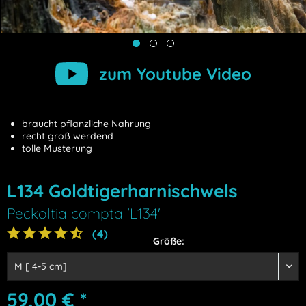
zum Youtube Video
braucht pflanzliche Nahrung
recht groß werdend
tolle Musterung
L134 Goldtigerharnischwels
Peckoltia compta 'L134'
(
4
)
Größe:
59,00 € *