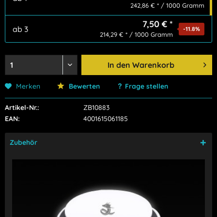
242,86 € * / 1000 Gramm
7,50 € *
ab
3
-11.8
%
214,29 € * / 1000 Gramm
In den
Warenkorb
Merken
Bewerten
Frage stellen
Artikel-Nr.:
ZB10883
EAN:
4001615061185
Zubehör