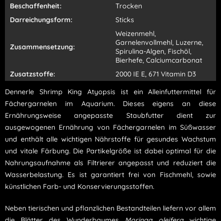
Beschaffenheit:
Trocken
Darreichungsform:
Sticks
Weizenmehl,
Garnelenvollmehl, Luzerne,
Zusammensetzung:
Spirulina-Algen, Fischöl,
Bierhefe, Calciumcarbonat
Zusatzstoffe:
2000 IE E, 671 Vitamin D3
Dennerle Shrimp King Atyopsis ist ein Alleinfuttermittel für
Fächergarnelen im Aquarium. Dieses eigens an diese
Ernährungsweise angepasste Staubfutter dient zur
ausgewogenen Ernährung von Fächergarnelen im Süßwasser
und enthält alle wichtigen Nährstoffe für gesundes Wachstum
und vitale Färbung. Die Partikelgröße ist dabei optimal für die
Nahrungsaufnahme als Filtrierer angepasst und reduziert die
Wasserbelastung. Es ist garantiert frei von Fischmehl, sowie
künstlichen Farb- und Konservierungsstoffen.
Neben tierischen und pflanzlichen Bestandteilen liefern vor allem
die Blätter des Wunderbaumes
Moringa oleifera
wichtige