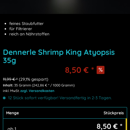
feines Staubfutter
für Filtrierer
reich an Nährstoffen
Dennerle Shrimp King Atyopsis
35g
8,50 €
*
11,99 €
*
(
29,1
% gespart)
Inhalt:
35 Gramm (
242,86 €
* / 1000 Gramm)
inkl. MwSt.
zzgl. Versandkosten
12 Stück sofort verfügbar! Versandfertig in 2-3 Tagen.
Menge
Stückpreis
8,50 € *
ab
1