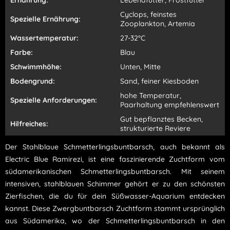
Ernährung:
Lebendfutter, Frostfutter
Cyclops, feinstes
Spezielle Ernährung:
Zooplankton, Artemia
Wassertemperatur:
27-32°C
Farbe:
Blau
Schwimmhöhe:
Unten, Mitte
Bodengrund:
Sand, feiner Kiesboden
hohe Temperatur,
Spezielle Anforderungen:
Paarhaltung empfehlenswert
Gut bepflanztes Becken,
Hilfreiches:
strukturierte Reviere
Der Stahlblaue Schmetterlingsbuntbarsch, auch bekannt als
Electric Blue Ramirezi, ist eine faszinierende Zuchtform vom
südamerikanischen Schmetterlingsbuntbarsch. Mit seinem
intensiven, stahlblauen Schimmer gehört er zu den schönsten
Zierfischen, die du für dein Süßwasser-Aquarium entdecken
kannst. Diese Zwergbuntbarsch Zuchtform stammt ursprünglich
aus Südamerika, wo der Schmetterlingsbuntbarsch in den