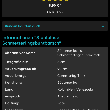
8,90 € *
Inhalt
1 Stück
Kunden kauften auch
Informationen "Stahlblauer
Schmetterlingsbuntbarsch"
Südamerikanischer
Alternativer Name:
Schmetterlingsbuntbarsch
Tiergröße bis:
6 cm
Aquariumgröße ab:
90 cm
Aquariumtyp:
Community‑Tank
Kontinent:
Südamerika
Land:
Kolumbien, Venezuela
Anspruch:
Anspruchsvoll
Haltung:
Paar