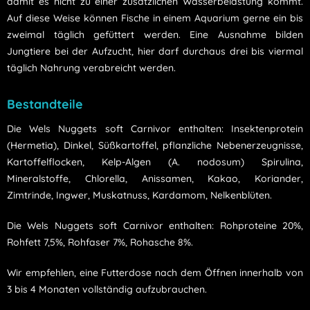
damit es nicht zu einer zusätzlichen Wasserbelastung kommt.
Auf diese Weise können Fische in einem Aquarium gerne ein bis
zweimal täglich gefüttert werden. Eine Ausnahme bilden
Jungtiere bei der Aufzucht, hier darf durchaus drei bis viermal
täglich Nahrung verabreicht werden.
Bestandteile
Die Wels Nuggets soft Carnivor enthalten:
Insektenprotein
(Hermetia), Dinkel, Süßkartoffel, pflanzliche Nebenerzeugnisse,
Kartoffelflocken, Kelp-Algen (A. nodosum) Spirulina,
Mineralstoffe, Chlorella, Anissamen, Kakao, Koriander,
Zimtrinde, Ingwer, Muskatnuss, Kardamom, Nelkenblüten
.
Die Wels Nuggets soft Carnivor enthalten:
Rohproteine 20%,
Rohfett 7,5%, Rohfaser 7%, Rohasche 8%
.
Wir empfehlen, eine Futterdose nach dem Öffnen innerhalb von
3 bis 4 Monaten vollständig aufzubrauchen.