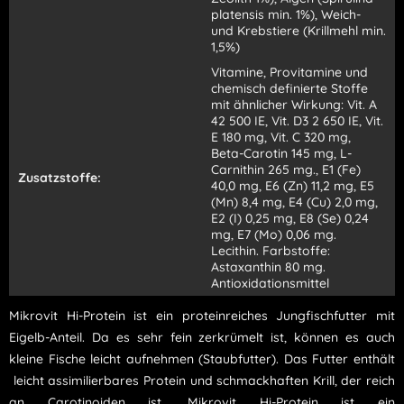
platensis min. 1%), Weich-
und Krebstiere (Krillmehl min.
1,5%)
Vitamine, Provitamine und
chemisch definierte Stoffe
mit ähnlicher Wirkung: Vit. A
42 500 IE, Vit. D3 2 650 IE, Vit.
E 180 mg, Vit. C 320 mg,
Beta-Carotin 145 mg, L-
Carnithin 265 mg., E1 (Fe)
Zusatzstoffe:
40,0 mg, E6 (Zn) 11,2 mg, E5
(Mn) 8,4 mg, E4 (Cu) 2,0 mg,
E2 (I) 0,25 mg, E8 (Se) 0,24
mg, E7 (Mo) 0,06 mg.
Lecithin. Farbstoffe:
Astaxanthin 80 mg.
Antioxidationsmittel
Mikrovit Hi-Protein ist ein proteinreiches Jungfischfutter mit
Eigelb-Anteil. Da es sehr fein zerkrümelt ist, können es auch
kleine Fische leicht aufnehmen (Staubfutter). Das Futter enthält
leicht assimilierbares Protein und schmackhaften Krill,
der reich
an Carotinoiden ist.
Mikrovit Hi-Protein ist ein