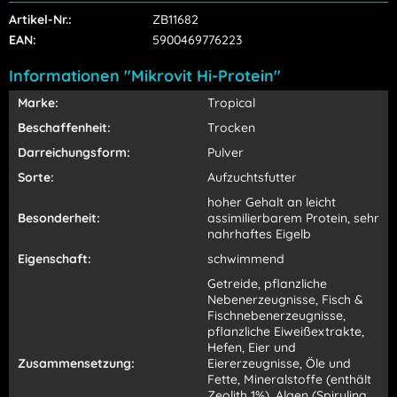
Artikel-Nr.:
ZB11682
EAN:
5900469776223
Informationen "Mikrovit Hi-Protein"
Marke:
Tropical
Beschaffenheit:
Trocken
Darreichungsform:
Pulver
Sorte:
Aufzuchtsfutter
hoher Gehalt an leicht
Besonderheit:
assimilierbarem Protein, sehr
nahrhaftes Eigelb
Eigenschaft:
schwimmend
Getreide, pflanzliche
Nebenerzeugnisse, Fisch &
Fischnebenerzeugnisse,
pflanzliche Eiweißextrakte,
Hefen, Eier und
Zusammensetzung:
Eiererzeugnisse, Öle und
Fette, Mineralstoffe (enthält
Zeolith 1%), Algen (Spirulina