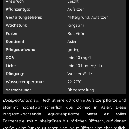
Anspruch:
Leicht
Pflanzentyp:
Aufsitzer
Gestaltungsebene:
Mittelgrund, Aufsitzer
Wachstum:
langsam
Farbe:
Rot, Grün
Kontinent:
Asien
Pflegeaufwand:
gering
CO²:
min. 10 mg/l
Licht:
min. 10 Lumen/Liter
Düngung:
Wassersäule
Wassertemperatur:
22-27°C
Vermehrung:
Rhizomteilung
Bucephalandra
sp. 'Red' ist eine attraktive Aufsitzerpflanze und
stammt höchstwahrscheinlich aus Borneo in Asien. Diese
langsamwachsende Aquarienpflanze bietet ein tolles
Farbenspiel mit dunkelgrünen bis rötlichen Blättern, auf denen
weiße kleine Punkte zu sehen sind. Neue Blätter sind eher rötlich,