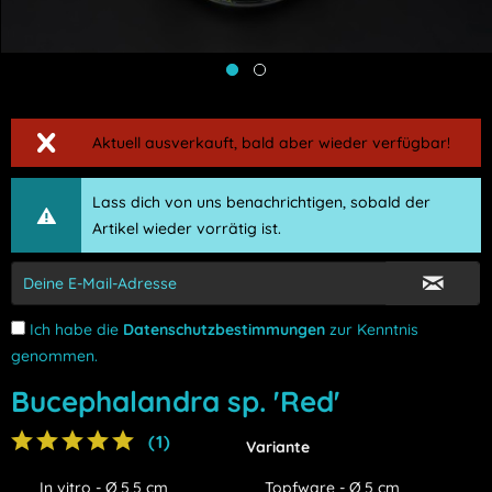
Aktuell ausverkauft, bald aber wieder verfügbar!
Lass dich von uns benachrichtigen, sobald der
Artikel wieder vorrätig ist.
Ich habe die
Datenschutzbestimmungen
zur Kenntnis
genommen.
Bucephalandra sp. 'Red'
(
1
)
Variante
In vitro - Ø 5,5 cm
Topfware - Ø 5 cm