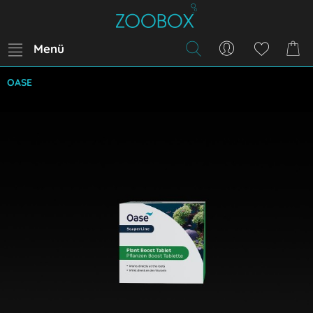
Menü
OASE