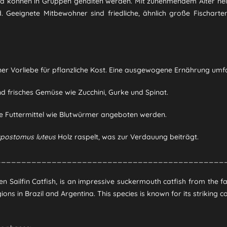
und können in Gruppen gehalten werden.
Mit zunehmendem Alter neig
.
Geeignete Mitbewohner sind friedliche, ähnlich große Fischarte
er Vorliebe für pflanzliche Kost.
Eine ausgewogene Ernährung umfa
nd frisches Gemüse wie Zucchini, Gurke und Spinat.
he Futtermittel wie Blutwürmer angeboten werden.
postomus luteus
Holz raspelt, was zur Verdauung beiträgt.
_____________________________________________
Sailfin Catfish, is an impressive suckermouth catfish from the fam
ons in Brazil and Argentina. This species is known for its striking c