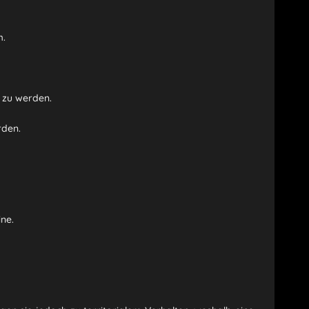
m.
 zu werden.
rden.
ne.