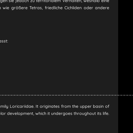
en sie jedoch zu territorialem Verhalten, weshalb eine
n wie größere Tetras, friedliche Cichliden oder andere
sst:
_____________________________________________
ily Loricariidae. It originates from the upper basin of
olor development, which it undergoes throughout its life.