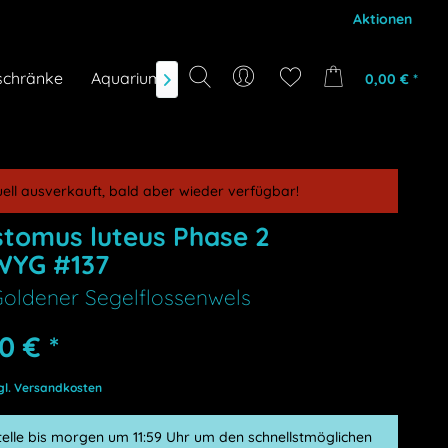
Aktionen
schränke
Aquarium-Zubehör
Gutscheine
Marken
0,00 € *

uell ausverkauft, bald aber wieder verfügbar!
tomus luteus Phase 2
WYG #137
oldener Segelflossenwels
0 € *
h
gl. Versandkosten
telle bis morgen um 11:59 Uhr um den schnellstmöglichen