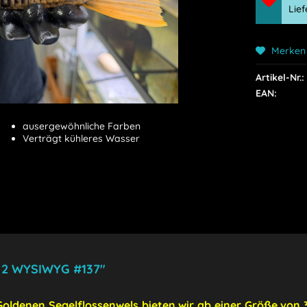
Lie
Merken
Artikel-Nr.:
EAN:
ausergewöhnliche Farben
Verträgt kühleres Wasser
 2 WYSIWYG #137"
Goldenen Segelflossenwels bieten wir ab einer Größe von