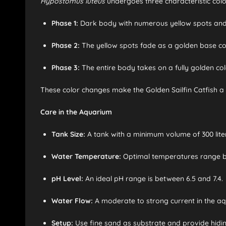
Hypostomus luteus
undergoes three characteristic col
Phase 1:
Dark body with numerous yellow spots and 
Phase 2:
The yellow spots fade as a golden base co
Phase 3:
The entire body takes on a fully golden col
These color changes make the Golden Sailfin Catfish a p
Care in the Aquarium
Tank Size:
A tank with a minimum volume of 300 lite
Water Temperature:
Optimal temperatures range bet
pH Level:
An ideal pH range is between 6.5 and 7.4.
Water Flow:
A moderate to strong current in the aq
Setup:
Use fine sand as substrate and provide hidin