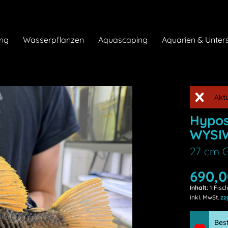
ng
Wasserpflanzen
Aquascaping
Aquarien & Unter
Akt
Hypos
WYSI
27 cm G
690,0
Inhalt:
1 Fisc
inkl. MwSt.
zz
Bes