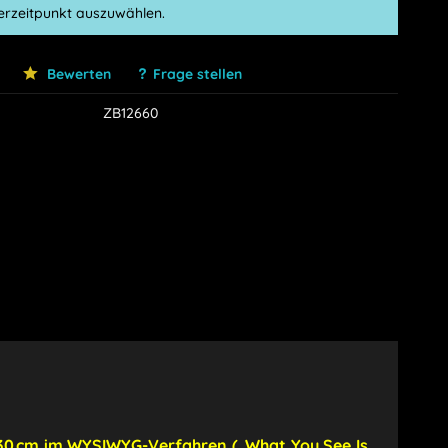
ferzeitpunkt auszuwählen.
Bewerten
Frage stellen
ZB12660
 30 cm im WYSIWYG-Verfahren („What You See Is