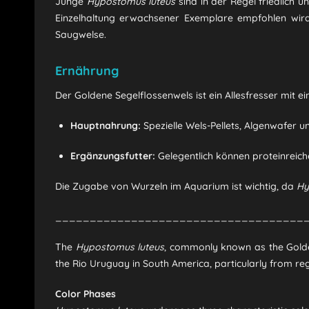
Junge
Hypostomus luteus
sind in der Regel friedlich 
Einzelhaltung erwachsener Exemplare empfohlen wird
Saugwelse.
Ernährung
Der Goldene Segelflossenwels ist ein Allesfresser mit ein
Hauptnahrung:
Spezielle Wels-Pellets, Algenwafer u
Ergänzungsfutter:
Gelegentlich können proteinreic
Die Zugabe von Wurzeln im Aquarium ist wichtig, da
Hy
____________________________________
The
Hypostomus luteus
, commonly known as the Golden 
the Rio Uruguay in South America, particularly from regi
Color Phases