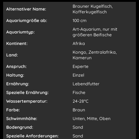
Brauner Kugelfisch,
Alternativer Name:
Kofferkugelfisch
Aquariumgröße ab:
100 cm
Art-Aquarium, nur mit
Aquariumtyp:
größeren Beifische
Kontinent:
Afrika
Kongo, Zentralafrika,
Land:
Kamerun
Anspruch:
Experte
Haltung:
Einzel
Ernährung:
Lebendfutter
Spezielle Ernährung:
Fische
Wassertemperatur:
24-28°C
Farbe:
Braun
Schwimmhöhe:
Unten, Mitte, Oben
Bodengrund:
Sand
Spezielle Anforderungen:
Sand