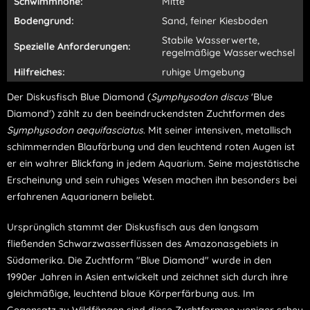
Schwimmhöhe:
Mitte
Bodengrund:
Sand, feiner Kiesboden
Stabile Wasserwerte,
Spezielle Anforderungen:
regelmäßige Wasserwechsel
Hilfreiches:
ruhige Umgebung
Der Diskusfisch Blue Diamond
(
Symphysodon discus
'Blue
Diamond') zählt zu den beeindruckendsten Zuchtformen des
Symphysodon aequifasciatus
.
Mit seiner intensiven, metallisch
schimmernden Blaufärbung und den leuchtend roten Augen ist
er ein wahrer Blickfang in jedem Aquarium.
Seine majestätische
Erscheinung und sein ruhiges Wesen machen ihn besonders bei
erfahrenen Aquarianern beliebt.
Ursprünglich stammt der Diskusfisch aus den langsam
fließenden Schwarzwasserflüssen des Amazonasgebiets in
Südamerika.
Die Zuchtform "Blue Diamond" wurde in den
1990er Jahren in Asien entwickelt und zeichnet sich durch ihre
gleichmäßige, leuchtend blaue Körperfärbung aus.
Im