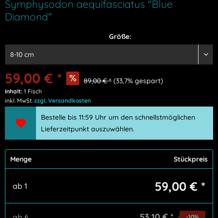
Symphysodon aequifasciatus "Blue
Diamond"
Größe:
59,00 €
*
89,00 €
*
(
33,7
% gespart)
Inhalt:
1 Fisch
inkl. MwSt.
zzgl. Versandkosten
Bestelle bis 11:59 Uhr um den schnellstmöglichen
Lieferzeitpunkt auszuwählen.
Menge
Stückpreis
59,00 € *
ab
1
53,10 € *
ab
6
-10
%