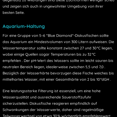
Gegensatz zu Wildfängen sind diese Zuchtformen weniger scheu
und zeigen sich auch in ungewohnter Umgebung von ihrer
besten Seite.
Aquarium-Haltung
Für eine Gruppe von 5–6 "Blue Diamond"-Diskusfischen sollte
das Aquarium ein Mindestvolumen von 300 Litern aufweisen.
Die
Wassertemperatur sollte konstant zwischen 27 und 30 °C liegen,
wobei einige Quellen sogar Temperaturen bis zu 32 °C
empfehlen
.
Der pH-Wert des Wassers sollte im leicht sauren bis
neutralen Bereich liegen, idealerweise zwischen 5,5 und 7,0
.
Bezüglich der Wasserhärte bevorzugen diese Fische weiches bis
mittelhartes Wasser, mit einer Gesamthärte von 2 bis 10 °dGH
.
Eine leistungsstarke Filterung ist essenziell, um eine hohe
Wasserqualität und ausreichende Sauerstoffzufuhr
sicherzustellen.
Diskusfische reagieren empfindlich auf
Schwankungen der Wasserwerte, daher sind regelmäßige
Teilwasserwechsel von etwa 30 % wöchentlich empfehlenswert
.