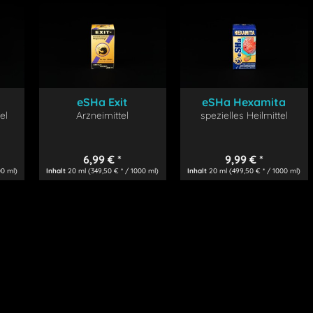
von
6,99 €
bis
9,99 €
eSHa Exit
eSHa Hexamita
el
Arzneimittel
spezielles Heilmittel
6,99 € *
9,99 € *
00 ml)
Inhalt
20 ml
(349,50 € * / 1000 ml)
Inhalt
20 ml
(499,50 € * / 1000 ml)