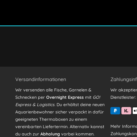
Ich habe die
Datenschutzerklärung
gelesen, verstand
Mit * gekennzeichnete Felder sind Pflichtfelder.
Versandinformationen
Zahlungsin
Wir versenden alle Fische, Garnelen &
Wir akzeptie
Schnecken per
Overnight Express
mit
GO!
Dienstleister:
Express & Logistics
. Du erhältst deine neuen
Aquarienbewohner sicher verpackt in dafür
geeigneten Thermoboxen zu einem
Mehr Informa
vereinbarten Liefertermin. Alternativ kannst
Zahlungskond
du auch zur
Abholung
vorbei kommen.