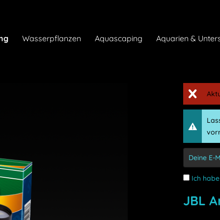
ng
Wasserpflanzen
Aquascaping
Aquarien & Unter
Akt
Lass
vorr
Ich habe
JBL A