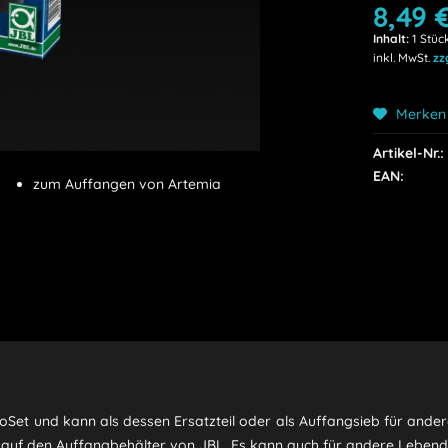
8,49 €
Inhalt:
1 Stüc
inkl. MwSt.
zz
Merken
Artikel-Nr.:
EAN:
zum Auffangen von Artemia
mioSet und kann als dessen Ersatzteil oder als Auffangsieb für an
 auf den Auffangbehälter von JBL. Es kann auch für andere Leben