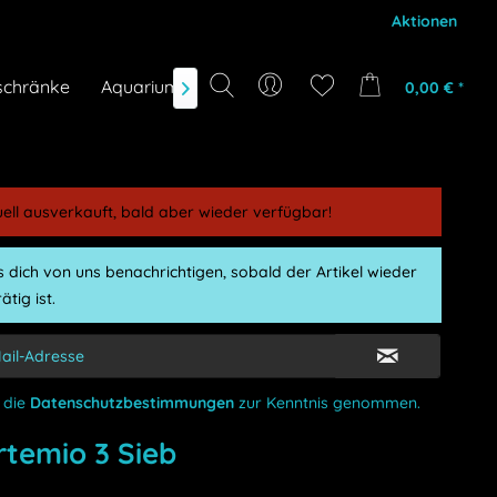
Aktionen
schränke
Aquarium-Zubehör
Gutscheine
Marken
0,00 € *

uell ausverkauft, bald aber wieder verfügbar!
 dich von uns benachrichtigen, sobald der Artikel wieder
ätig ist.
 die
Datenschutzbestimmungen
zur Kenntnis genommen.
rtemio 3 Sieb