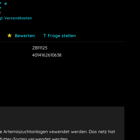
 *
k
gl. Versandkosten
Bewerten
Frage stellen
ZB11125
4014162610638
dere Artemiazuchtanlagen vewendet werden. Das netz hat
dfutter-Sorten verwendet werden.