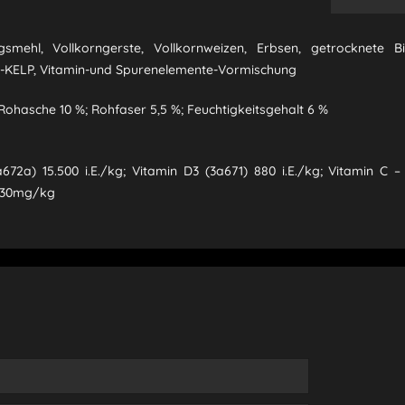
mehl, Vollkorngerste, Vollkornweizen, Erbsen, getrocknete Bierh
ang-KELP, Vitamin-und Spurenelemente-Vormischung
 Rohasche 10 %; Rohfaser 5,5 %; Feuchtigkeitsgehalt 6 %
672a) 15.500 i.E./kg; Vitamin D3 (3a671) 880 i.E./kg; Vitamin C –
) 30mg/kg