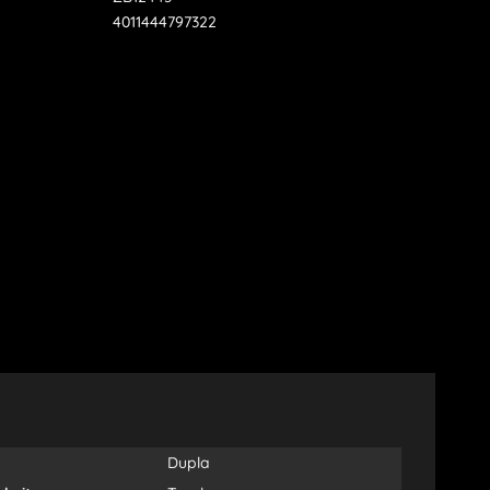
4011444797322
Dupla