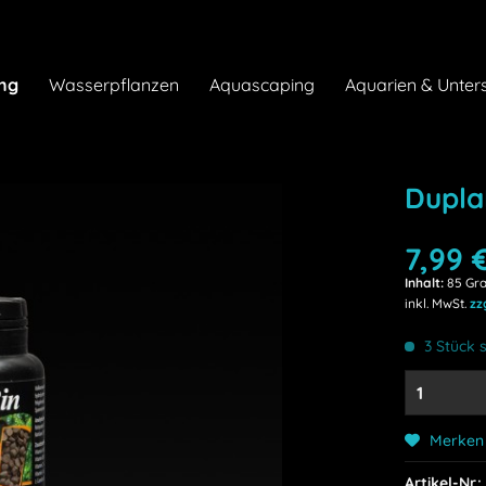
ng
Wasserpflanzen
Aquascaping
Aquarien & Unter
Dupla
7,99 €
Inhalt:
85 Gr
inkl. MwSt.
zz
3 Stück s
Merken
Artikel-Nr.: