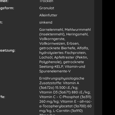
heit:
Trocken
ngsform:
Granulat
Alleinfutter
t:
sinkend
Garnelenmehl, Mehlwurmmehl
(Insektenmehl), Heringsmehl,
Vollkorngerste,
Vollkornweizen, Erbsen,
getrocknete Bierhefe, Alfalfa,
setzung:
hydrolysiertes Fischprotein,
Lachsöl, Apfeltrester (Pektin,
Polyphenole), getrocknete
Seetang-KELP, Vitamin-und
Spurenelemente-V
Ernährungsphysiologische
Zusatzstoffe: Vitamin A
(3a672a) 15.500 i.E./kg;
Vitamin D3 (3a671) 880 i.E./kg;
fe:
Vitamin C – C-Phosphat (3a311)
260 mg/kg; Vitamin E - all-rac-
α-Tocopherylacetat (3a700) 60
mg/kg, L-Carnitin (3a910)