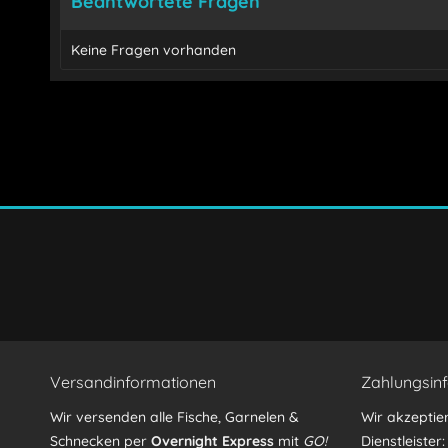
Beantwortete Fragen
Keine Fragen vorhanden
Ich habe die
Datenschutzerklärung
gelesen, verstand
Mit * gekennzeichnete Felder sind Pflichtfelder.
Versandinformationen
Zahlungsin
Wir versenden alle Fische, Garnelen &
Wir akzeptie
Schnecken per
Overnight Express
mit
GO!
Dienstleister: