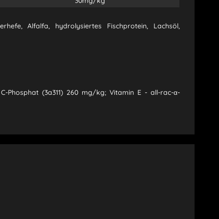
30mg/kg
efe, Alfalfa, hydrolysiertes Fischprotein, Lachsöl,
 C-Phosphat (3a311) 260 mg/kg; Vitamin E - all-rac-α-