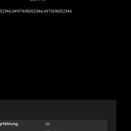
52346,04971618052346,4971618052346
pfehlung:
Ja