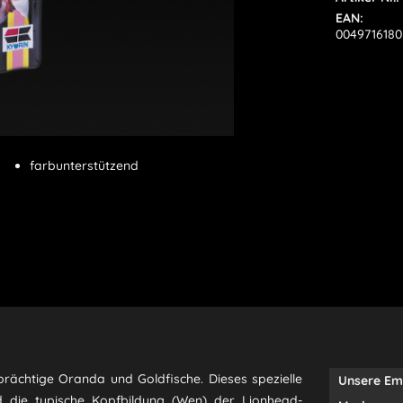
EAN:
0049716180
farbunterstützend
 prächtige Oranda und Goldfische. Dieses spezielle
Unsere Em
 die typische Kopfbildung (Wen) der Lionhead-