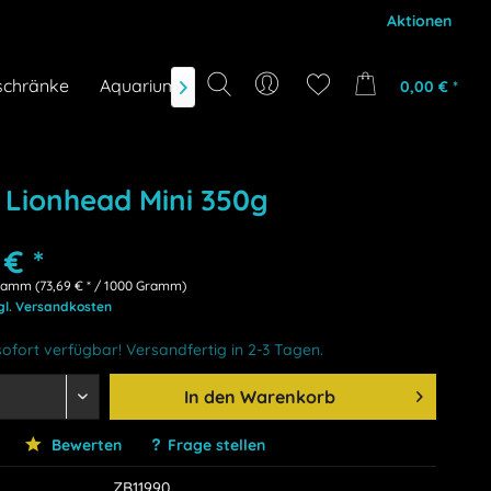
Aktionen
schränke
Aquarium-Zubehör
Gutscheine
Marken
0,00 € *

i Lionhead Mini 350g
 € *
ramm (73,69 € * / 1000 Gramm)
gl. Versandkosten
ofort verfügbar! Versandfertig in 2-3 Tagen.
In den
Warenkorb
Bewerten
Frage stellen
ZB11990