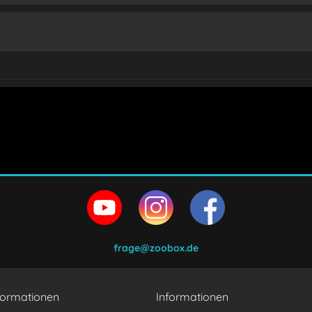
en und stimme zu.
frage@zoobox.de
formationen
Informationen