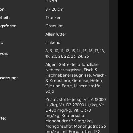
Hikari
on:
8 - 20 cm
heit:
Trocken
ngsform:
Granulat
Alleinfutter
t:
sinkend
8, 9, 10, 11, 12, 13, 14, 15, 16, 17, 18,
von:
19, 20, 21, 22, 23, 24, 25
Algen, Getreide, pflanzliche
Nebenerzeugnisse, Fisch &
Fischnebenerzeugnisse, Weich-
setzung:
& Krebstiere, Gemüse, Hefen,
Öle und Fette, Mineralstoffe,
Soja
Zusatzstoffe je kg: Vit. A 18000
IU/kg, Vit. D3 27000 IU/kg, Vit.
E 480 mg/kg, Vit. C 370
mg/kg, Kupfersulfat
fe:
Monohydrat 3,9 mg/kg,
Mangansulfat Monohydtrat 26
mg/kg, mit Farbstoffen (EG