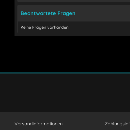
Beantwortete Fragen
Keine Fragen vorhanden
Ich habe die
Datenschutzerklärung
gelesen, verstand
Mit * gekennzeichnete Felder sind Pflichtfelder.
Versandinformationen
Zahlungsin