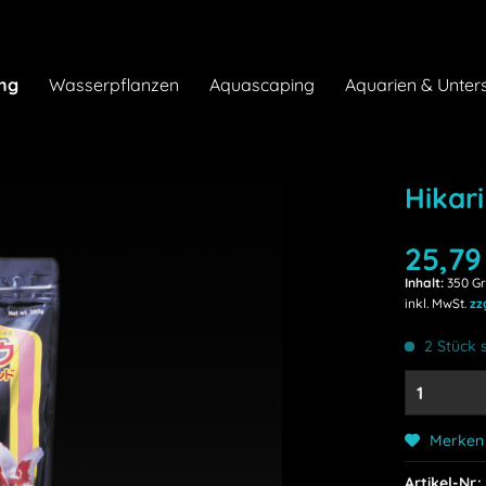
ng
Wasserpflanzen
Aquascaping
Aquarien & Unter
Hikar
25,79
Inhalt:
350 G
inkl. MwSt.
zz
2 Stück s
Merken
Artikel-Nr.: