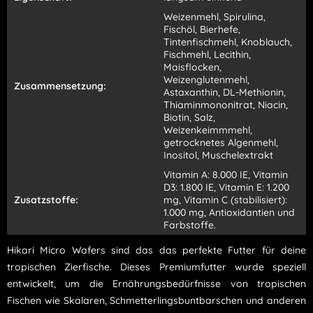
Weizenmehl, Spirulina,
Fischöl, Bierhefe,
Tintenfischmehl, Knoblauch,
Fischmehl, Lecithin,
Maisflocken,
Weizenglutenmehl,
Zusammensetzung:
Astaxanthin, DL-Methionin,
Thiaminmononitrat, Niacin,
Biotin, Salz,
Weizenkeimmmehl,
getrocknetes Algenmehl,
Inositol, Muschelextrakt
Vitamin A: 8.000 IE, Vitamin
D3: 1.800 IE, Vitamin E: 1.200
Zusatzstoffe:
mg, Vitamin C (stabilisiert):
1.000 mg, Antioxidantien und
Farbstoffe.
Hikari Micro Wafers sind das das perfekte Futter für deine
tropischen Zierfische. Dieses Premiumfutter wurde speziell
entwickelt, um die Ernährungsbedürfnisse von tropischen
Fischen wie Skalaren, Schmetterlingsbuntbarschen und anderen