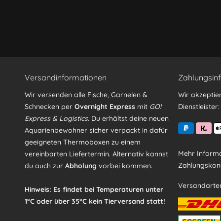
Ich habe die
Datenschutzerklärung
gelesen, verstand
Mit * gekennzeichnete Felder sind Pflichtfelder.
Versandinformationen
Zahlungsin
Wir versenden alle Fische, Garnelen &
Wir akzeptie
Schnecken per
Overnight Express
mit
GO!
Dienstleister:
Express & Logistics
. Du erhältst deine neuen
Aquarienbewohner sicher verpackt in dafür
geeigneten Thermoboxen zu einem
Mehr Informa
vereinbarten Liefertermin. Alternativ kannst
Zahlungskond
du auch zur
Abholung
vorbei kommen.
Versandarte
Hinweis: Es findet bei Temperaturen unter
1°C oder über 35°C kein Tierversand statt!