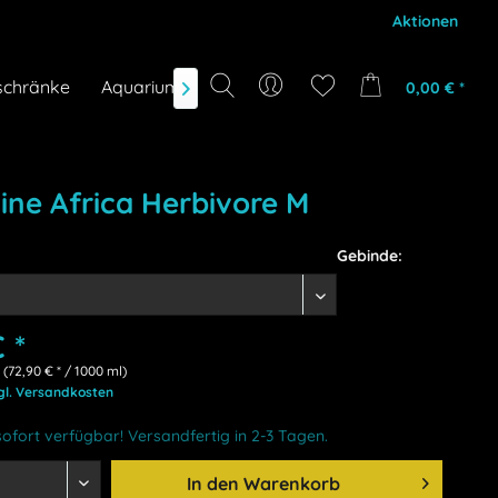
Aktionen
schränke
Aquarium-Zubehör
Gutscheine
Marken
0,00 € *

Line Africa Herbivore M
Gebinde:
 *
 (72,90 € * / 1000 ml)
gl. Versandkosten
ofort verfügbar! Versandfertig in 2-3 Tagen.
In den
Warenkorb