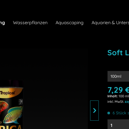
ng
Wasserpflanzen
Aquascaping
Aquarien & Unter
Soft 
7,29 €
Inhalt:
100 ml
inkl. MwSt.
zz
6 Stück s