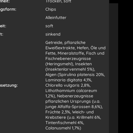
heit:
Trocken, soft
ngsform:
Chips
Alleinfutter
it:
soft
t:
sinkend
Getreide, pflanzliche
Eiweißextrakte, Hefen, Öle und
Fette, Mineralstoffe, Fisch und
Fischnebenerzeugnisse
(Heringsmehl), Insekten
(Insektenlarvenmehl 5%),
Algen (Spirulina platensis 20%,
Laminaria digitata 4,1%,
setzung:
Chlorella vulgaris 2,8%,
Lithothamnium calcareum
1,2%), Nebenerzeugnisse
pflanzlichen Ursprungs (u.a.
junge Alfalfa-Sprossen 8,6%),
Früchte 2,3%, Weich- und
Krebstiere (u.a. Krillmehl 6%,
Tintenfischmehl 4%,
Calanusmehl 1,7%)