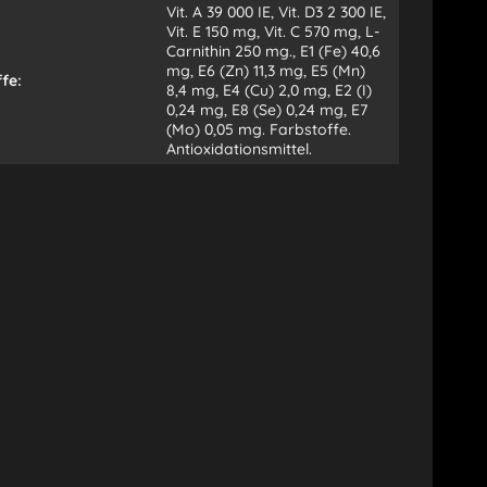
Vit. A 39 000 IE, Vit. D3 2 300 IE,
Vit. E 150 mg, Vit. C 570 mg, L-
Carnithin 250 mg., E1 (Fe) 40,6
mg, E6 (Zn) 11,3 mg, E5 (Mn)
fe:
8,4 mg, E4 (Cu) 2,0 mg, E2 (I)
0,24 mg, E8 (Se) 0,24 mg, E7
(Mo) 0,05 mg. Farbstoffe.
Antioxidationsmittel.