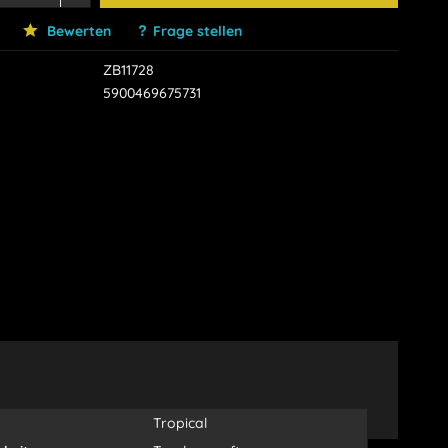
Bewerten
Frage stellen
ZB11728
5900469675731
Tropical