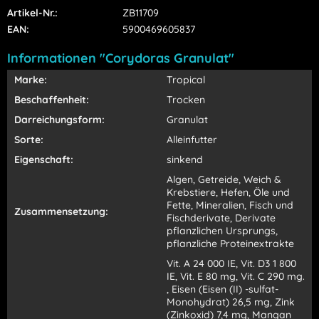
Artikel-Nr.:
ZB11709
EAN:
5900469605837
Informationen "Corydoras Granulat"
Marke:
Tropical
Beschaffenheit:
Trocken
Darreichungsform:
Granulat
Sorte:
Alleinfutter
Eigenschaft:
sinkend
Algen, Getreide, Weich &
Krebstiere, Hefen, Öle und
Fette, Mineralien, Fisch und
Zusammensetzung:
Fischderivate, Derivate
pflanzlichen Ursprungs,
pflanzliche Proteinextrakte
Vit. A 24 000 IE, Vit. D3 1 800
IE, Vit. E 80 mg, Vit. C 290 mg.
, Eisen (Eisen (II) -sulfat-
Monohydrat) 26,5 mg, Zink
(Zinkoxid) 7,4 mg, Mangan