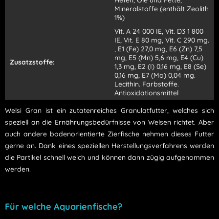
Hefen, Öle und Fette,
Mineralstoffe (enthält Zeolith
1%)
Vit. A 24 000 IE, Vit. D3 1 800
IE, Vit. E 80 mg, Vit. C 290 mg.
, E1 (Fe) 27,0 mg, E6 (Zn) 7,5
mg, E5 (Mn) 5,6 mg, E4 (Cu)
Zusatzstoffe:
1,3 mg, E2 (I) 0,16 mg, E8 (Se)
0,16 mg, E7 (Mo) 0,04 mg.
Lecithin. Farbstoffe.
Antioxidationsmittel
Welsi Gran ist ein zutatenreiches Granulatfutter, welches sich
speziell an die Ernährungsbedürfnisse von Welsen richtet. Aber
auch andere bodenorientierte Zierfische nehmen dieses Futter
gerne an.
Dank eines speziellen Herstellungsverfahrens werden
die Partikel schnell weich und können dann zügig aufgenommen
werden.
Für welche Aquarienfische?