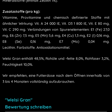
Mineralstoffe (enthält Zeolith 1%)
.
Zusatzstoffe (pro kg):
Vitamine, Provitamine und chemisch definierte Stoffe mit
ähnlicher Wirkung: Vit. A 24 000 IE, Vit. D3 1 800 IE, Vit. E 80 mg,
Vit. C 290 mg. Verbindungen von Spurenelementen: E1 (Fe) 27,0
mg, E6 (Zn) 7,5 mg, E5 (Mn) 5,6 mg, E4 (Cu) 1,3 mg, E2 (I) 0,16 mg,
E8 (Se) 0,16 mg, E7 (Mo) 0,04 mg.
Lecithin.
Farbstoffe
.
Antioxidationsmittel.
Welsi Gran enthält
48,5%,
Rohöle und -fette
8,0%, Rohfase
r 3,2%,
Feuchtigkeit 10,0%
.
Wir empfehlen, eine Futterdose nach dem Öffnen innerhalb von
3 bis 4 Monaten vollständig aufzubrauchen.
"Welsi Gran"
Bewertung schreiben