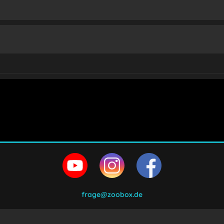
en und stimme zu.
frage@zoobox.de