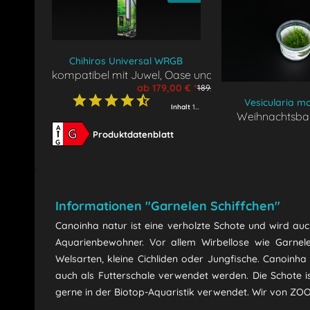
Chihiros Universal WRGB
kompatibel mit Juwel, Oase und Eheim
ab 179,00 € *
189,00 € *
Vesicularia m
Inhalt
1 Stück
Weihnachtsb
'Christmas
A
G
Produktdatenblatt
G
Informationen "Garnelen Schiffchen"
Canoinha natur ist eine verholzte Schote und wird auc
Aquarienbewohner. Vor allem Wirbellose wie Garnele
Welsarten, kleine Cichliden oder Jungfische. Canoinha
auch als Futterschale verwendet werden. Die Schote i
gerne in der Biotop-Aquaristik verwendet. Wir von ZO