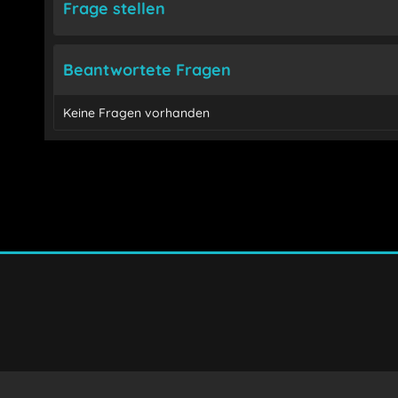
Frage stellen
Beantwortete Fragen
Keine Fragen vorhanden
Ich habe die
Datenschutzerklärung
gelesen, verstand
Mit * gekennzeichnete Felder sind Pflichtfelder.