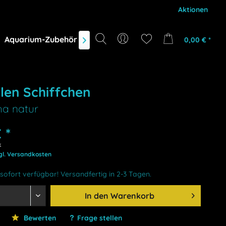
Aktionen
Aquarium-Zubehör
Gutscheine
Marken
NEU
D
0,00 € *

len Schiffchen
ha natur
 *
k
gl. Versandkosten
sofort verfügbar! Versandfertig in 2-3 Tagen.
In den
Warenkorb
Bewerten
Frage stellen