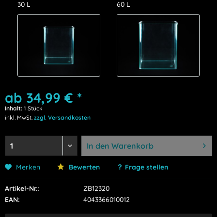
30 L
60 L
ab 34,99 € *
Inhalt:
1 Stück
inkl. MwSt.
zzgl. Versandkosten
In den
Warenkorb
Merken
Bewerten
Frage stellen
Artikel-Nr.:
ZB12320
EAN:
4043366010012