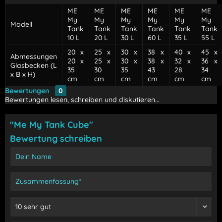
ME
ME
ME
ME
ME
ME
My
My
My
My
My
My
Modell
Tank
Tank
Tank
Tank
Tank
Tank
10 L
20 L
30 L
60 L
35 L
55 L
20 x
25 x
30 x
38 x
40 x
45 x
Abmessungen
20 x
25 x
30 x
38 x
32 x
36 x
Glasbecken (L
35
30
35
43
28
34
x B x H)
cm
cm
cm
cm
cm
cm
Bewertungen
0
Bewertungen lesen, schreiben und diskutieren...
"Me My Tank Cube"
Bewertung schreiben