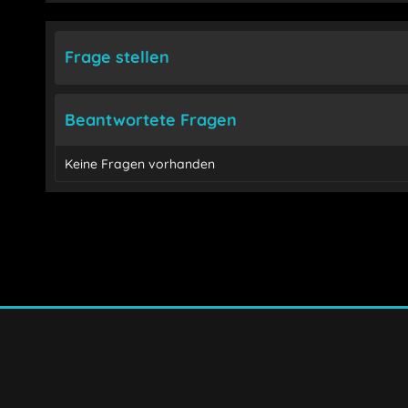
Frage stellen
Beantwortete Fragen
Keine Fragen vorhanden
Ich habe die
Datenschutzerklärung
gelesen, verstand
Mit * gekennzeichnete Felder sind Pflichtfelder.