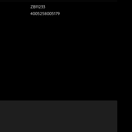
ZB11233
4005258005179