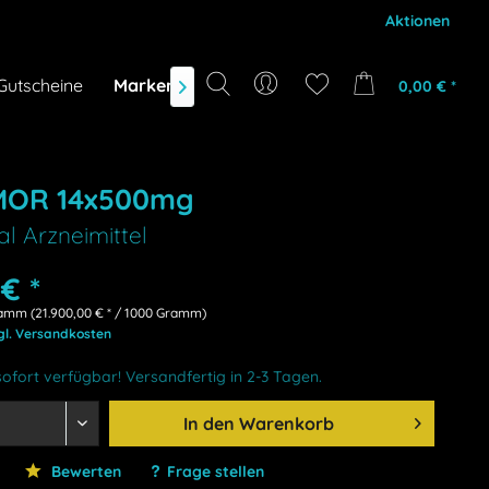
Aktionen
Gutscheine
Marken
NEU
DEALS
0,00 € *

MOR 14x500mg
al Arzneimittel
€ *
amm (21.900,00 € * / 1000 Gramm)
gl. Versandkosten
ofort verfügbar! Versandfertig in 2-3 Tagen.
In den
Warenkorb
Bewerten
Frage stellen