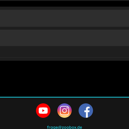
en und stimme zu.
frage@zoobox.de