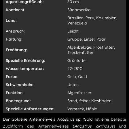
Aquariumgröße ab:
80 cm
Kontinent:
Südamerika
Brasilien, Peru, Kolumbien,
Land:
Venezuela
Anspruch:
Leicht
Haltung:
Gruppe, Einzel, Paar
Algenbeläge, Frostfutter,
Ernährung:
Trockenfutter
Spezielle Ernährung:
Grünfutter
Wassertemperatur:
22-28°C
Farbe:
Gelb, Gold
Schwimmhöhe:
Unten
Funktion:
Algenfresser
Bodengrund:
Sand, feiner Kiesboden
Spezielle Anforderungen:
Versteck, Höhle
Der Goldene Antennenwels
Ancistrus
sp. 'Gold' ist eine beliebte
Zuchtform des Antennenwelses (
Ancistrus cirrhosus
) und