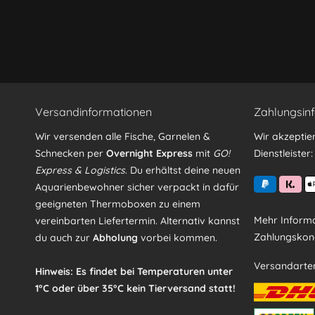
Ich habe die
Datenschutzerklärung
gelesen, verstand
Mit * gekennzeichnete Felder sind Pflichtfelder.
Versandinformationen
Zahlungsin
Wir versenden alle Fische, Garnelen &
Wir akzeptie
Schnecken per
Overnight Express
mit
GO!
Dienstleister:
Express & Logistics
. Du erhältst deine neuen
Aquarienbewohner sicher verpackt in dafür
geeigneten Thermoboxen zu einem
Mehr Informa
vereinbarten Liefertermin. Alternativ kannst
Zahlungskond
du auch zur
Abholung
vorbei kommen.
Versandarte
Hinweis: Es findet bei Temperaturen unter
1°C oder über 35°C kein Tierversand statt!