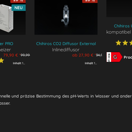
NEU
Chihiros
kompatibel 
zer PRO
Chihiros CO2 Diffusor External
eizer
Inlinediffusor
A
79,90 € *
ab 27,90 € *
99,99 € *
34,99 € *
G
Prod
G
Inhalt
1 Stück
Inhalt
1 Stück
le und präzise Bestimmung des pH-Werts in Wasser und anderen Fl
asser.