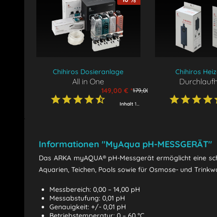
Chihiros Dosieranlage
Chihiros Hei
All in One
Durchlaufh
Komplettset
149,00 € *
179,00 € *
Inhalt
1 Stück
Informationen "MyAqua pH-MESSGERÄT"
Das ARKA myAQUA® pH-Messgerät ermöglicht eine schnel
Aquarien, Teichen, Pools sowie für Osmose- und Trinkw
Messbereich: 0,00 – 14,00 pH
Messabstufung: 0,01 pH
Genauigkeit: +/- 0,01 pH
Betriebstemperatur: 0 – 60 °C