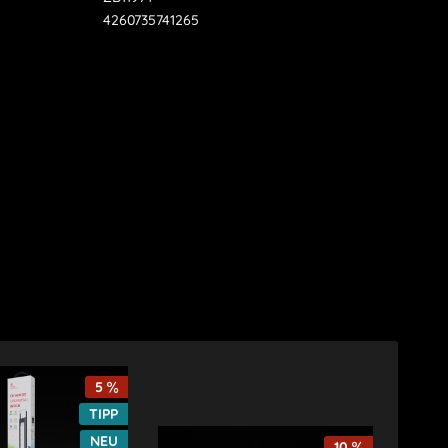
4260735741265
5
TIPP
NEU
10