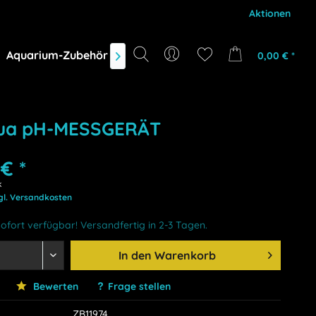
Aktionen
Aquarium-Zubehör
Gutscheine
Marken
NEU
D
0,00 € *

ua pH-MESSGERÄT
€ *
k
gl. Versandkosten
ofort verfügbar! Versandfertig in 2-3 Tagen.
In den
Warenkorb
Bewerten
Frage stellen
ZB11974