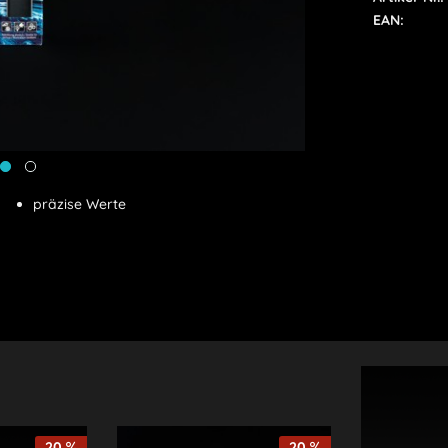
EAN:
präzise Werte
20
20