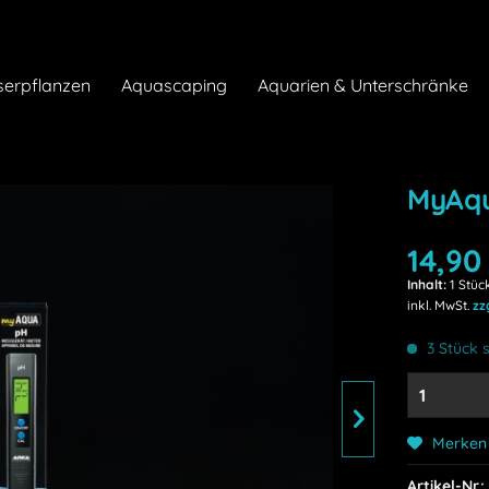
erpflanzen
Aquascaping
Aquarien & Unterschränke
MyAq
14,90 
Inhalt:
1 Stüc
inkl. MwSt.
zz
3 Stück s
Merken
Artikel-Nr.: